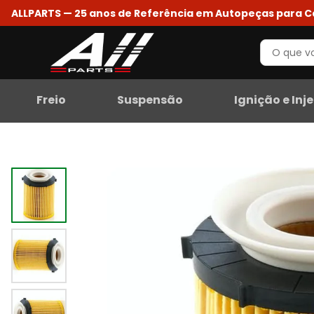
ALLPARTS — 25 anos de Referência em Autopeças para 
Freio
Suspensão
Ignição e Inj