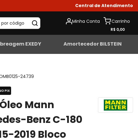
Central de Atendimento
Minha Conta
 por código
R$ 0,00
breagem EXEDY
Amortecedor BILSTEIN
OMB0125-24739
NO PIX
o Óleo Mann
edes-Benz C-180
015-2019 Bloco