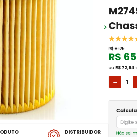
M2749
Chas
R$
81
,
25
R$
65
ou
R$ 72,54
－
Calcula
RODUTO
DISTRIBUIDOR
Não sei 