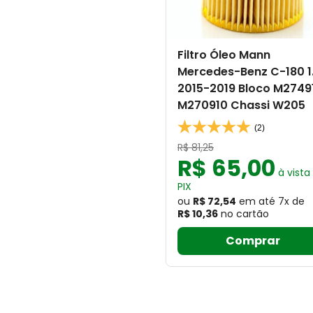
Filtro Óleo Mann
Mercedes-Benz C-180 1
2015-2019 Bloco M2749
M270910 Chassi W205
(2)
R$
81
,
25
R$
65
,
00
à vista
PIX
ou
R$ 72,54
em até
7
x
de
R$ 10,36
no cartão
Comprar