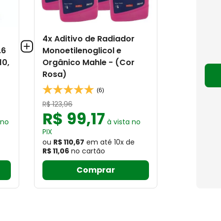
4x Aditivo de Radiador
.6
Monoetilenoglicol e
10,
Orgânico Mahle - (Cor
Rosa)
(6)
R$
123
,
96
R$
99
,
17
 no
à vista no
PIX
ou
R$ 110,67
em até
10
x
de
R$ 11,06
no cartão
Comprar