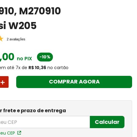
10, M270910
si W205
2 avaliações
,
00
-10%
no PIX
em até
7
x
de
R$ 10,36
no cartão
＋
COMPRAR AGORA
r frete e prazo de entrega
Calcular
meu CEP