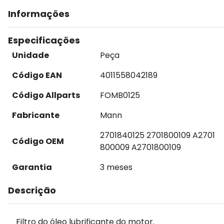
Informações
Especificações
Unidade
Peça
Código EAN
4011558042189
Código Allparts
FOMB0125
Fabricante
Mann
2701840125 2701800109 A2701
Código OEM
800009 A2701800109
Garantia
3 meses
Descrição
Filtro do óleo lubrificante do motor.