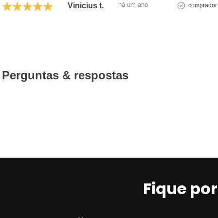
há um ano
Vinicius t.
comprador 
Perguntas & respostas
Fique po