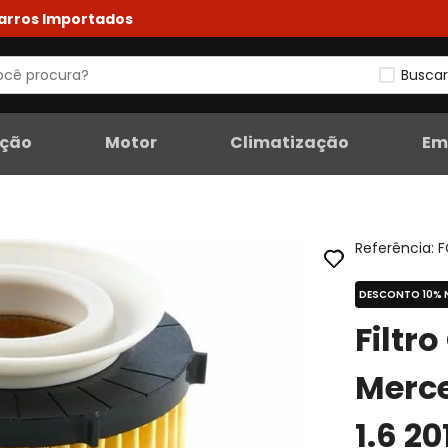
Carros Importados
Buscar
eção
Motor
Climatização
Em
Referência
:
F
DESCONTO 10% 
Filtr
Merc
1.6 2