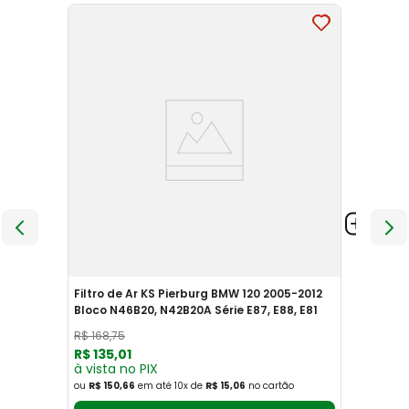
Filtro de Ar KS Pierburg BMW 120 2005-2012
Bloco N46B20, N42B20A Série E87, E88, E81
R$
168
,
75
R$
135
,
01
à vista no PIX
ou
R$ 150,66
em até
10
x
de
R$ 15,06
no cartão