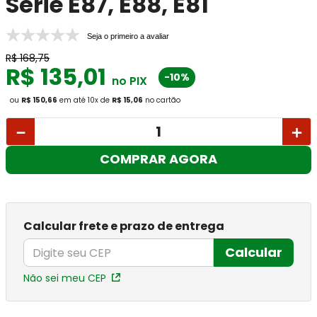
Série E87, E88, E81
Seja o primeiro a avaliar
R$
168
,
75
R$
135
,
01
-10%
no PIX
ou
R$ 150,66
em até
10
x
de
R$ 15,06
no cartão
－
＋
COMPRAR AGORA
Calcular frete e prazo de entrega
Calcular
Não sei meu CEP