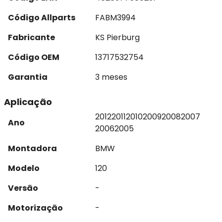
Código Allparts
FABM3994
Fabricante
KS Pierburg
Código OEM
13717532754
Garantia
3 meses
Aplicação
2012
2011
2010
2009
2008
2007
Ano
2006
2005
Montadora
BMW
Modelo
120
Versão
-
Motorização
-