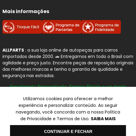
Mais informações
ALLPARTS
: a sua loja online de autopeças para carros
importados desde 2000. 🚗 Entregamos em todo o Brasil com
agilidade e preço justo. Encontre peças de reposição originais
das melhores marcas e tenha a garantia de qualidade e
segurança nas estradas.
Atendimento Personalizado, Entrega Rápida e um Amplo
Catálogo
Utilizamos cookies para oferecer a melhor
experiência e personalizar conteúdo. Ao seguir
navegando, você concorda com a nossa Política
© Copyright 2000-2026
de Privacidade e Termos de Uso.
SAIBA MAIS
ALLPARTS Com. de Peças Automotivas Ltda.
CNPJ 03.724.695/0001-42 - Av. Avelino Capellato, 450 - Santa
Olá
CONTINUAR E FECHAR