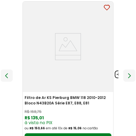
Filtro de Ar KS Pierburg BMW 118 2010-2012
Bloco N43B20A Série E87, E88, E81
R$
168
,
75
R$
135
,
01
à vista no PIX
ou
R$ 150,66
em até
10
x
de
R$ 15,06
no cartão