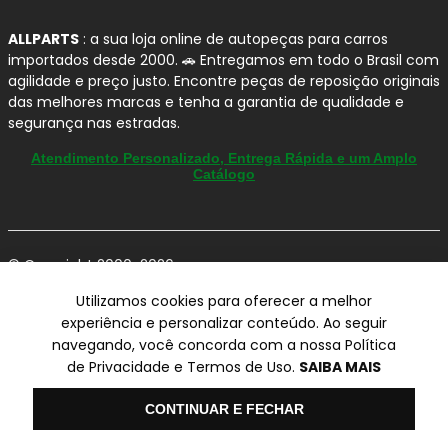
ALLPARTS
: a sua loja online de autopeças para carros
importados desde 2000. 🚗 Entregamos em todo o Brasil com
agilidade e preço justo. Encontre peças de reposição originais
das melhores marcas e tenha a garantia de qualidade e
segurança nas estradas.
Atendimento Personalizado, Entrega Rápida e um Amplo
Catálogo
© Copyright 2000-2026
ALLPARTS Com. de Peças Automotivas Ltda.
Utilizamos cookies para oferecer a melhor
CNPJ 03.724.695/0001-42 - Av. Avelino Capellato, 450 - Santa
experiência e personalizar conteúdo. Ao seguir
Claudina - Vinhedo/SP - CEP 13284-480.
navegando, você concorda com a nossa Política
Preços, condições de pagamento e frete exclusivos para compras via
de Privacidade e Termos de Uso.
SAIBA MAIS
internet utilizando CPF, podendo variar na Loja Física e Televendas.
Preços e descontos podem variar no checkout.
Certifique-se de revisar o seu carrinho para obter o preço final antes
Olá
CONTINUAR E FECHAR
de concluir a compra.
Vendas sujeitas a análise e confirmação de dados.