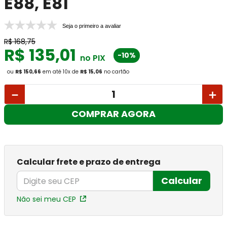
E88, E81
Seja o primeiro a avaliar
R$
168
,
75
R$
135
,
01
-10%
no PIX
ou
R$ 150,66
em até
10
x
de
R$ 15,06
no cartão
－
＋
COMPRAR AGORA
Calcular frete e prazo de entrega
Calcular
Não sei meu CEP