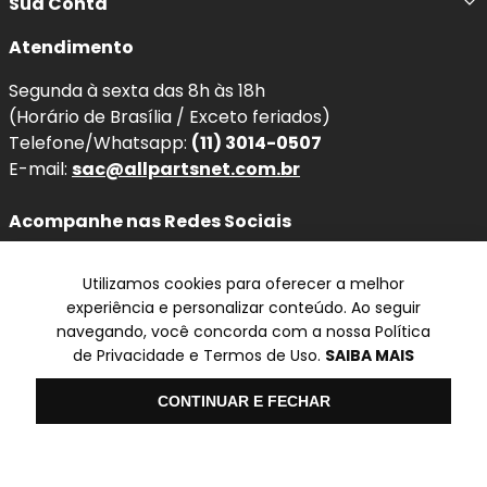
Sua Conta
Atendimento
Segunda à sexta das 8h às 18h
(Horário de Brasília / Exceto feriados)
Telefone/Whatsapp:
(11) 3014-0507
E-mail:
sac@allpartsnet.com.br
Acompanhe nas Redes Sociais
Utilizamos cookies para oferecer a melhor
experiência e personalizar conteúdo. Ao seguir
navegando, você concorda com a nossa Política
Televendas
de Privacidade e Termos de Uso.
SAIBA MAIS
SP
Olá
CONTINUAR E FECHAR
✆ (11) 3014-0507