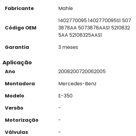
Fabricante
Mahle
1402770095 1402770095S1 507
Código OEM
3878AA 5073878AAS1 5210832
5AA 52108325AAS1
Garantia
3 meses
Aplicação
Ano
2008
2007
2006
2005
Montadora
Mercedes-Benz
Modelo
E-350
Versão
-
Motorização
-
Válvulas
-