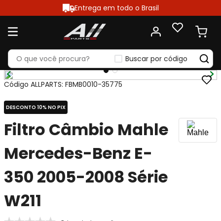
Entrega em todo o Brasil
Buscar por código
Código ALLPARTS
:
FBMB0010-35775
DESCONTO 10% NO PIX
Filtro Câmbio Mahle
Mercedes-Benz E-
350 2005-2008 Série
W211