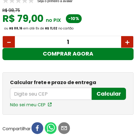
Seja o primeiro a avaliar
R$
98
,
75
R$
79
,
00
-10%
no PIX
ou
R$ 88,16
em até
8
x
de
R$ 11,02
no cartão
－
＋
COMPRAR AGORA
Calcular frete e prazo de entrega
Calcular
Não sei meu CEP
Compartilhar