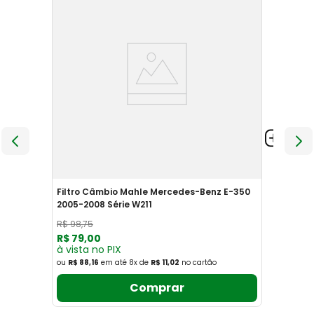
Filtro Câmbio Mahle Mercedes-Benz E-350
2005-2008 Série W211
R$
98
,
75
R$
79
,
00
à vista no PIX
ou
R$ 88,16
em até
8
x
de
R$ 11,02
no cartão
Comprar