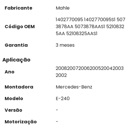
Fabricante
Mahle
1402770095 1402770095S1 507
Código OEM
3878AA 5073878AAS1 5210832
5AA 52108325AAS1
Garantia
3 meses
Aplicação
2008
2007
2006
2005
2004
2003
Ano
2002
Montadora
Mercedes-Benz
Modelo
E-240
Versão
-
Motorização
-