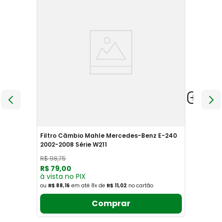
Filtro Câmbio Mahle Mercedes-Benz E-240
2002-2008 Série W211
R$
98
,
75
R$
79
,
00
à vista no PIX
ou
R$ 88,16
em até
8
x
de
R$ 11,02
no cartão
Comprar