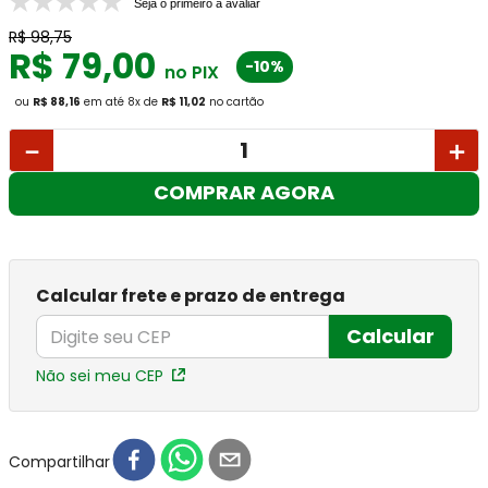
Seja o primeiro a avaliar
R$
98
,
75
R$
79
,
00
-10%
no PIX
ou
R$ 88,16
em até
8
x
de
R$ 11,02
no cartão
－
＋
COMPRAR AGORA
Calcular frete e prazo de entrega
Calcular
Não sei meu CEP
Compartilhar