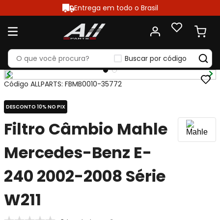
Entrega em todo o Brasil
Buscar por código
Código ALLPARTS
:
FBMB0010-35772
DESCONTO 10% NO PIX
Filtro Câmbio Mahle
Mercedes-Benz E-
240 2002-2008 Série
W211