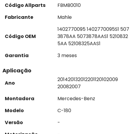
Código Allparts
FBMB0010
Fabricante
Mahle
1402770095 1402770095S1 507
Código OEM
3878AA 5073878AAS1 5210832
5AA 52108325AAS1
Garantia
3 meses
Aplicação
2014
2013
2012
2011
2010
2009
Ano
2008
2007
Montadora
Mercedes-Benz
Modelo
C-180
Versão
-