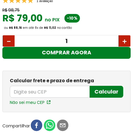
1 avaliação
R$
98
,
75
R$
79
,
00
-10%
no PIX
ou
R$ 88,16
em até
8
x
de
R$ 11,02
no cartão
－
＋
COMPRAR AGORA
Calcular frete e prazo de entrega
Calcular
Não sei meu CEP
Compartilhar