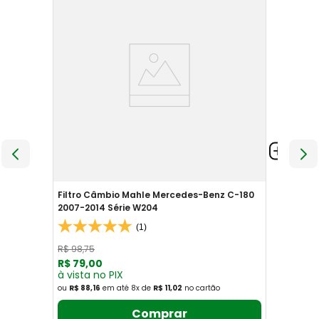
Filtro Câmbio Mahle Mercedes-Benz C-180
2007-2014 Série W204
(1)
R$
98
,
75
R$
79
,
00
à vista no PIX
ou
R$ 88,16
em até
8
x
de
R$ 11,02
no cartão
Comprar