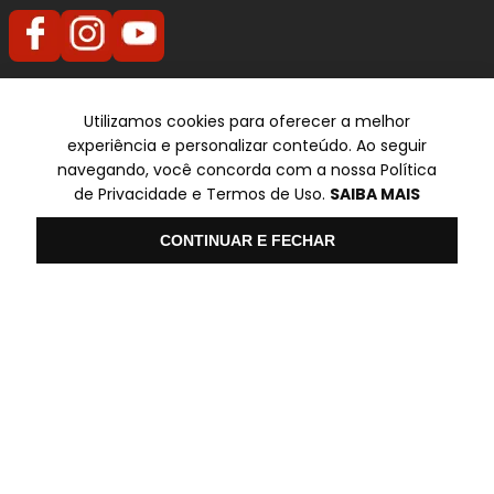
Televendas
Utilizamos cookies para oferecer a melhor
experiência e personalizar conteúdo. Ao seguir
SP
navegando, você concorda com a nossa Política
✆ (11) 3014-0507
de Privacidade e Termos de Uso.
SAIBA MAIS
Olá
CONTINUAR E FECHAR
Formas de pagamento
Ambiente Seguro