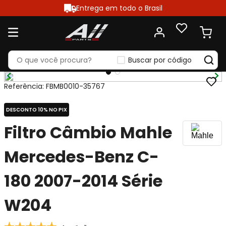
Entrega em todo o Brasil
Buscar por código
Referência
:
FBMB0010-35767
DESCONTO 10% NO PIX
Filtro Câmbio Mahle
Mercedes-Benz C-
180 2007-2014 Série
W204