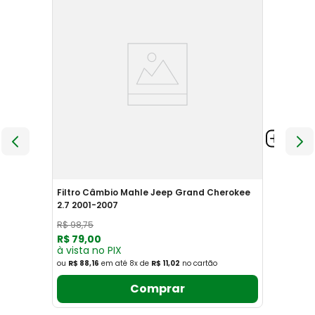
Filtro Câmbio Mahle Jeep Grand Cherokee
2.7 2001-2007
R$
98
,
75
R$
79
,
00
à vista no PIX
ou
R$ 88,16
em até
8
x
de
R$ 11,02
no cartão
Comprar