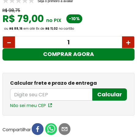
Seja o primeiro a avaliar
R$
98
,
75
R$
79
,
00
-10%
no PIX
ou
R$ 88,16
em até
8
x
de
R$ 11,02
no cartão
－
＋
COMPRAR AGORA
Calcular frete e prazo de entrega
Calcular
Não sei meu CEP
Compartilhar