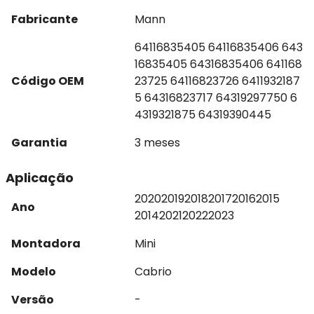
Fabricante
Mann
64116835405 64116835406 643
16835405 64316835406 641168
Código OEM
23725 64116823726 6411932187
5 64316823717 64319297750 6
4319321875 64319390445
Garantia
3 meses
Aplicação
2020
2019
2018
2017
2016
2015
Ano
2014
2021
2022
2023
Montadora
Mini
Modelo
Cabrio
Versão
-