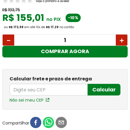
Seja o primeiro a avaliar
R$
193
,
75
R$
155
,
01
-10%
no PIX
ou
R$ 172,98
em até
10
x
de
R$ 17,29
no cartão
－
＋
COMPRAR AGORA
Calcular frete e prazo de entrega
Calcular
Não sei meu CEP
Compartilhar