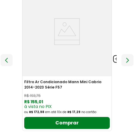
Filtro Ar Condicionado Mann Mini Cabrio
2014-2023 Série F57
R$
193
,
75
R$
155
,
01
à vista no PIX
ou
R$ 172,98
em até
10
x
de
R$ 17,29
no cartão
Comprar