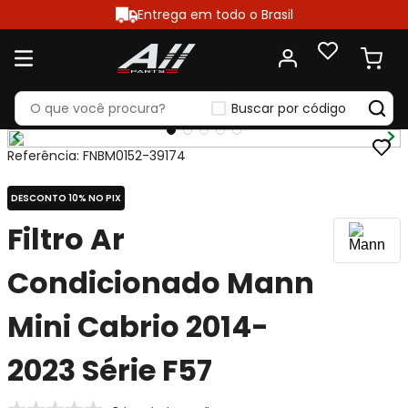
Entrega em todo o Brasil
Buscar por código
Referência
:
FNBM0152-39174
DESCONTO 10% NO PIX
Filtro Ar
Condicionado Mann
Mini Cabrio 2014-
2023 Série F57