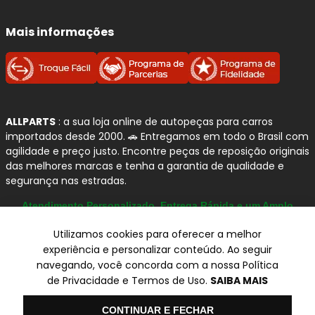
Mais informações
ALLPARTS
: a sua loja online de autopeças para carros
importados desde 2000. 🚗 Entregamos em todo o Brasil com
agilidade e preço justo. Encontre peças de reposição originais
das melhores marcas e tenha a garantia de qualidade e
segurança nas estradas.
Atendimento Personalizado, Entrega Rápida e um Amplo
Catálogo
Utilizamos cookies para oferecer a melhor
experiência e personalizar conteúdo. Ao seguir
navegando, você concorda com a nossa Política
© Copyright 2000-2026
de Privacidade e Termos de Uso.
SAIBA MAIS
ALLPARTS Com. de Peças Automotivas Ltda.
CNPJ 03.724.695/0001-42 - Av. Avelino Capellato, 450 - Santa
Olá
CONTINUAR E FECHAR