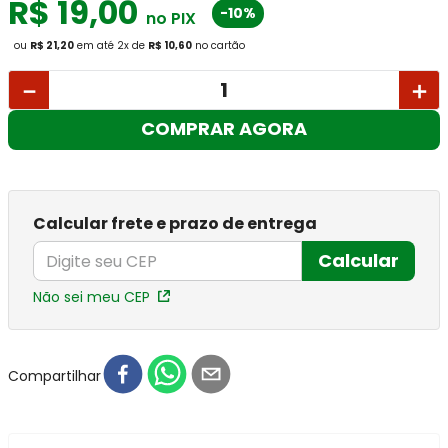
R$
19
,
00
-10%
no PIX
ou
R$ 21,20
em até
2
x
de
R$ 10,60
no cartão
－
＋
COMPRAR AGORA
Calcular frete e prazo de entrega
Calcular
Não sei meu CEP
Compartilhar