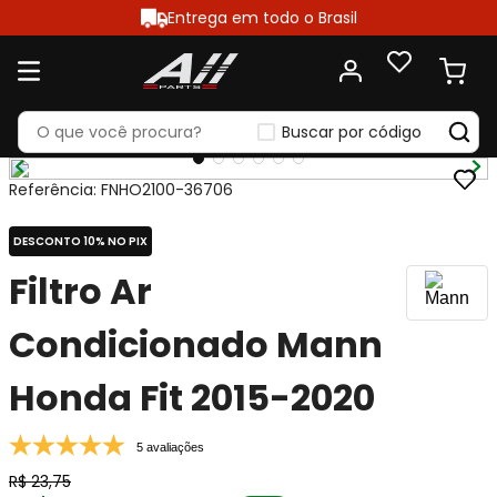
Entrega em todo o Brasil
Buscar por código
Referência
:
FNHO2100-36706
DESCONTO 10% NO PIX
Filtro Ar
Condicionado Mann
Honda Fit 2015-2020
5 avaliações
R$
23
,
75