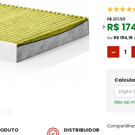
R$
217
,
50
R$
17
ou
R$ 194,18
－
Calcula
Não sei 
Compartilha
RODUTO
DISTRIBUIDOR