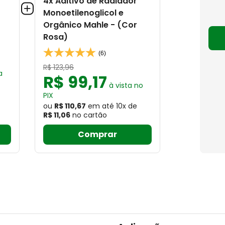
4x Aditivo de Radiador
Monoetilenoglicol e
Orgânico Mahle - (Cor
Rosa)
(6)
R$
123
,
96
a
R$
99
,
17
à vista no
PIX
ou
R$ 110,67
em até
10
x
de
R$ 11,06
no cartão
Comprar