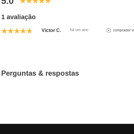
5.0
1 avaliação
há um ano
Victor C.
comprador ve
Perguntas & respostas