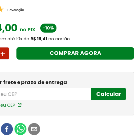
1 avaliação
4
,
00
-10%
no PIX
em até
10
x
de
R$ 19,41
no cartão
＋
COMPRAR AGORA
r frete e prazo de entrega
Calcular
meu CEP
r