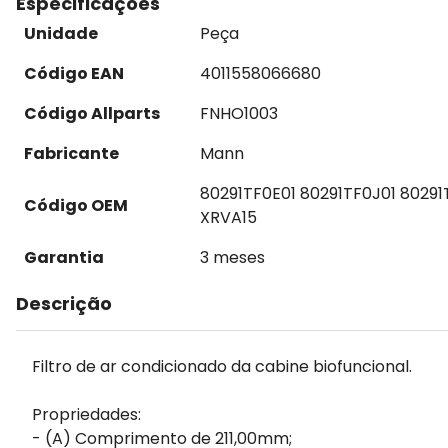
Especificações
Unidade
Peça
Código EAN
4011558066680
Código Allparts
FNHO1003
Fabricante
Mann
80291TF0E01 80291TF0J01 80291
Código OEM
XRVA15
Garantia
3 meses
Descrição
Filtro de ar condicionado da cabine biofuncional.
Propriedades:
- (A) Comprimento de 211,00mm;