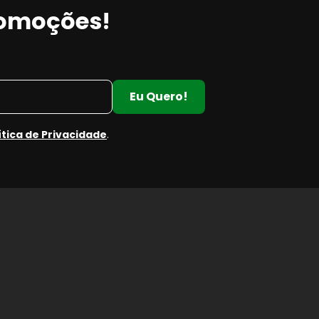
romoções!
Eu Quero!
ítica de Privacidade
.