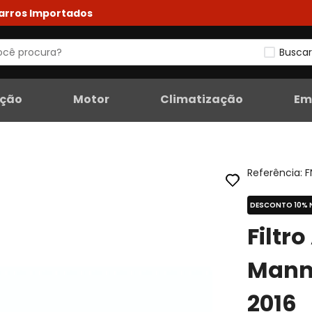
Carros Importados
Buscar
eção
Motor
Climatização
Em
Referência
:
F
DESCONTO 10% 
Filtr
Mann 
2016