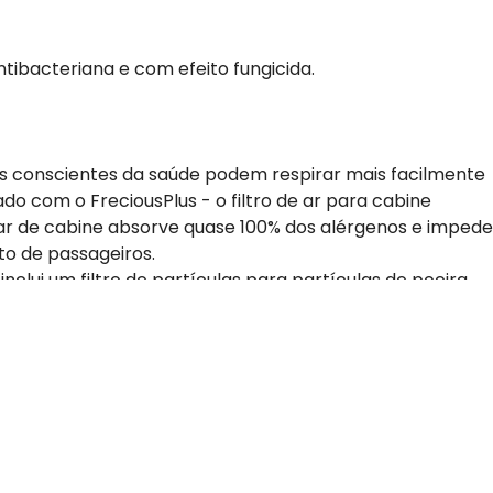
ntibacteriana e com efeito fungicida.
as conscientes da saúde podem respirar mais facilmente
do com o FreciousPlus - o filtro de ar para cabine
e ar de cabine absorve quase 100% dos alérgenos e impede
o de passageiros.
inclui um filtro de partículas para partículas de poeira
 odores desagradáveis e gases nocivos e a camada