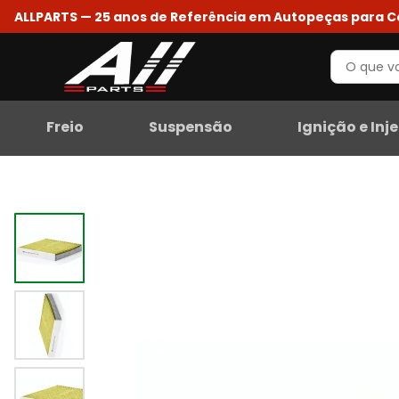
ALLPARTS — 25 anos de Referência em Autopeças para 
Freio
Suspensão
Ignição e Inj