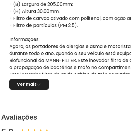
- (B) Largura de 205,00mm;
- (H) Altura 30,00mm.
- Filtro de carvão ativado com polifenol, com ação a
- Filtro de partículas (PM 2.5).
Informações:
Agora, os portadores de alergias e asma e motorist
durante todo o ano, quando o seu veículo está equipa
Biofuncional da MANN-FILTER. Este inovador filtro d
a propagação de bactérias e mofo no compartiment
Este inovador filtro de ar de cabine de três camadas 
grandes, uma camada de carvão ativado que remove
Ver mais
biofuncional que intercepta os alérgenos.
Avaliações