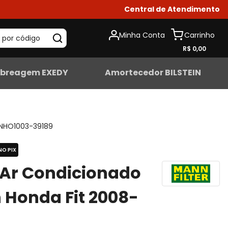
Central de Atendimento
Minha Conta
 por código
R$ 0,00
breagem EXEDY
Amortecedor BILSTEIN
NHO1003-39189
NO PIX
o Ar Condicionado
Honda Fit 2008-