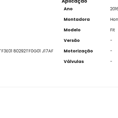
Aplicação
Ano
201
Montadora
Ho
Modelo
Fit
Versão
-
TF3E01 80292TF0G01 J17AF
Motorização
-
Válvulas
-