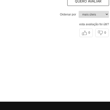
QUERO AVALIAR
Ordenar por
esta avaliação foi útil?
0
0