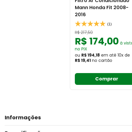
Filtro Ar Condicionado
Mann Honda Fit 2008-
2016
(1)
R$
217
,
50
R$
174
,
00
à vist
no PIX
ou
R$ 194,18
em até
10
x
de
R$ 19,41
no cartão
Comprar
Informações