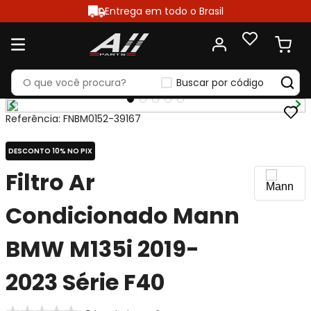
Entrega em todo o Brasil
Buscar por código
Referência
:
FNBM0152-39167
DESCONTO 10% NO PIX
Filtro Ar
Condicionado Mann
BMW M135i 2019-
2023 Série F40