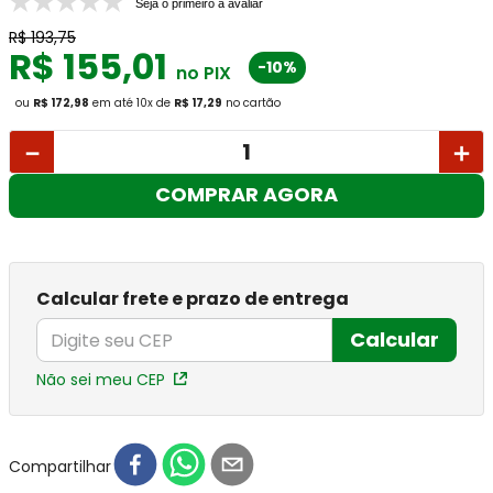
Seja o primeiro a avaliar
R$
193
,
75
R$
155
,
01
-10%
no PIX
ou
R$ 172,98
em até
10
x
de
R$ 17,29
no cartão
－
＋
COMPRAR AGORA
Calcular frete e prazo de entrega
Calcular
Não sei meu CEP
Compartilhar