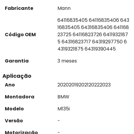
Fabricante
Mann
64116835405 64116835406 643
16835405 64316835406 641168
Código OEM
23725 64116823726 6411932187
5 64316823717 64319297750 6
4319321875 64319390445
Garantia
3 meses
Aplicação
Ano
2020
2019
2021
2022
2023
Montadora
BMW
Modelo
M135i
Versão
-
Motorização
-