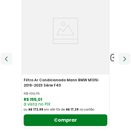
Filtro Ar Condicionado Mann BMW M135i
2019-2023 Série F40
R$
193
,
75
R$
155
,
01
à vista no PIX
ou
R$ 172,98
em até
10
x
de
R$ 17,29
no cartão
Comprar