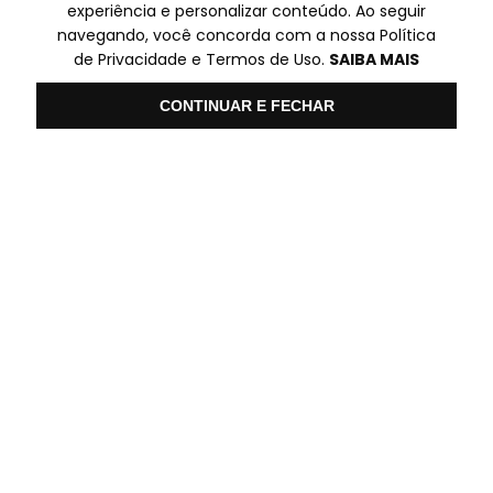
experiência e personalizar conteúdo. Ao seguir
navegando, você concorda com a nossa Política
SP
de Privacidade e Termos de Uso.
SAIBA MAIS
✆ (11) 3014-0507
Olá
CONTINUAR E FECHAR
Formas de pagamento
Ambiente Seguro