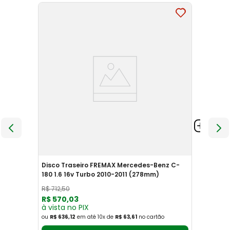
Disco Traseiro FREMAX Mercedes-Benz C-
180 1.6 16v Turbo 2010-2011 (278mm)
R$
712
,
50
R$
570
,
03
à vista no PIX
ou
R$ 636,12
em até
10
x
de
R$ 63,61
no cartão