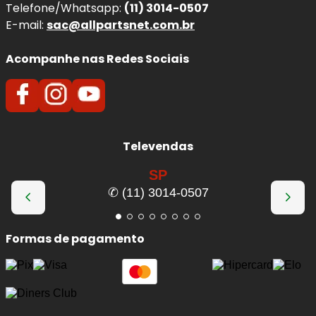
Telefone/Whatsapp:
(11) 3014-0507
vibrações, sulcos ou redução na eficiência da frenagem
E-mail:
sac@allpartsnet.com.br
indicam a necessidade de substituição. Manter o sistema
traseiro em bom estado é essencial para garantir o
Acompanhe nas Redes Sociais
equilíbrio da frenagem e a segurança do
Mercedes-Benz
C-180
.
Benefícios imediatos da troca:
Televendas
Frenagem mais equilibrada
entre eixo
dianteiro e traseiro.
SP
Maior estabilidade
em curvas e frenagens
✆ (11) 3014-0507
progressivas.
Redução de ruídos e vibrações
no sistema
Formas de pagamento
traseiro.
Melhor desempenho do freio de
estacionamento
(quando aplicável).
Maior segurança
em situações de carga ou
uso contínuo.