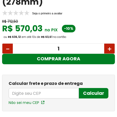
(278mm)
Seja o primeiro a avaliar
R$
712
,
50
R$
570
,
03
-10%
no PIX
ou
R$ 636,12
em até
10
x
de
R$ 63,61
no cartão
－
＋
COMPRAR AGORA
Calcular frete e prazo de entrega
Calcular
Não sei meu CEP