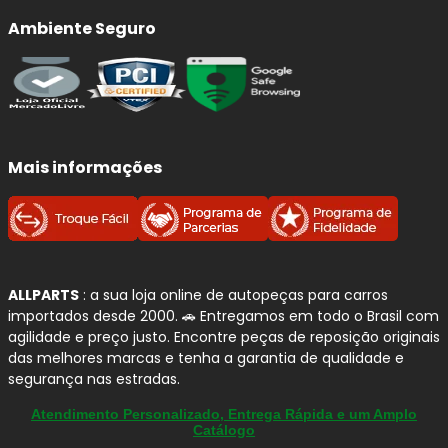
Ambiente Seguro
Qualidade e Procedência: Discos
e Tambores de Freio
FREMAX
A
FREMAX
é uma marca brasileira referência em
componentes para sistema de freio
, com forte
atuação tanto em
discos quanto em tambores de
Mais informações
freio
. A empresa investe em
tecnologia, controle de
qualidade e processos industriais avançados
para
garantir segurança e confiabilidade na frenagem.
Para quem busca uma reposição segura no
Mercedes-
ALLPARTS
: a sua loja online de autopeças para carros
Benz C-180
, os produtos
FREMAX
oferecem
alto padrão
importados desde 2000. 🚗 Entregamos em todo o Brasil com
de usinagem
,
equilíbrio térmico
e
compatibilidade
agilidade e preço justo. Encontre peças de reposição originais
com as especificações originais
, contribuindo para uma
das melhores marcas e tenha a garantia de qualidade e
frenagem estável, silenciosa e eficiente no uso diário.
segurança nas estradas.
Atendimento Personalizado, Entrega Rápida e um Amplo
Por que confiamos na FREMAX?
Catálogo