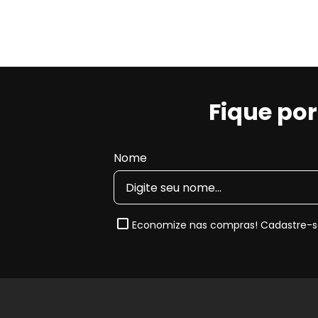
estabilidade nas frenagens
e
compatibilidade 
Principais características do dis
Estrutura ventilada
, com canais internos que 
Fique po
Melhor estabilidade térmica
durante frenage
Maior eficiência na dissipação de calor
, aj
Compatibilidade dimensional
conforme as es
Nome
Nota de Compatibilidade:
Este disco de freio segue
1998, 1999 e 2000
. Sempre confira o
código origin
encaixe perfeito.
Economize nas compras! Cadastre-se
Quando e Por que substituir o Dis
Com o uso contínuo, o disco de freio sofre desgast
sulcos ou perda de eficiência térmica. A substitui
sistema de freio e evita comprometimento da segu