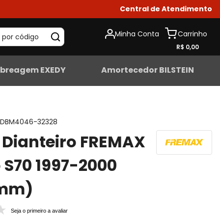
Central de Atendimento
Minha Conta
 por código
R$ 0,00
breagem EXEDY
Amortecedor BILSTEIN
DBM4046-32328
 Dianteiro FREMAX
 S70 1997-2000
mm)
Seja o primeiro a avaliar