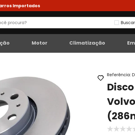
Carros Importados
Buscar
eção
Motor
Climatização
Em
Referência
:
D
Disco
Volvo
(286