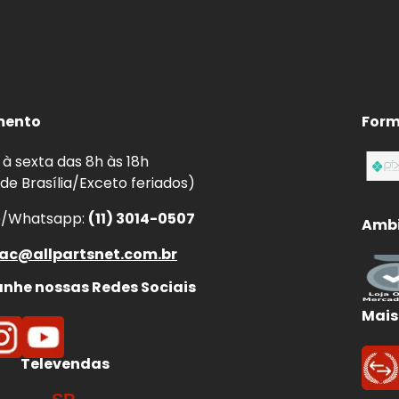
ta e menor vibração no pedal.
e a frenagem.
mento
Form
 de fading (perda de eficiência).
te irregular.
à sexta das 8h às 18h
 uso contínuo.
 de Brasília/Exceto feriados)
e/Whatsapp:
(11) 3014-0507
Ambi
 e Tambores de Freio
FREMAX
ac@allpartsnet.com.br
mponentes para sistema de freio
, com forte atuação
he nossas Redes Sociais
 empresa investe em
tecnologia, controle de
Mais
ra garantir segurança e confiabilidade na frenagem.
70
, os produtos
FREMAX
oferecem
alto padrão de
Televendas
com as especificações originais
, contribuindo para
iário.