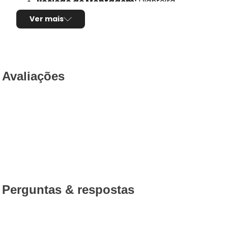
Posição de Montagem:
Dianteira
Tipo de produto:
Par de discos de freio
Ver mais
Tipo de disco:
Ventilado
Com cubo:
Não
Diâmetro externo do disco:
286,00mm
Espessura:
26,00mm
Espessura mínima:
23,00mm
Avaliações
Altura total:
50,50mm
Diâmetro do furo central:
68,00mm
Quantidade de furos:
5 furos
Utilização por veículo:
01 jogo por veículo
Código Original (OEM):
272403, 2724037, 3140
Código EAN/GTIN:
7893233040461
Conteúdo da Embalagem:
1 par
Perguntas & respostas
Disco de Freio Ventilado
Este
par de discos de freio ventilados dianteiros