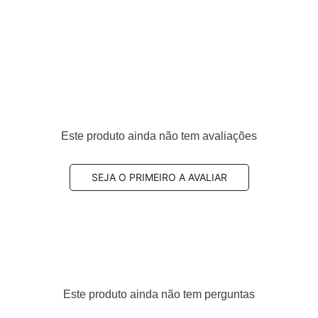
Este produto ainda não tem avaliações
SEJA O PRIMEIRO A AVALIAR
0739, 2724032, 31262706, 946133
Este produto ainda não tem perguntas
foi desenvolvido para oferecer
boa dissipação de calo