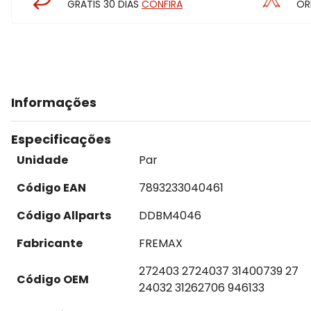
GRÁTIS 30 DIAS
CONFIRA
OR
Informações
Especificações
Unidade
Par
Código EAN
7893233040461
Código Allparts
DDBM4046
Fabricante
FREMAX
272403 2724037 31400739 27
Código OEM
24032 31262706 946133