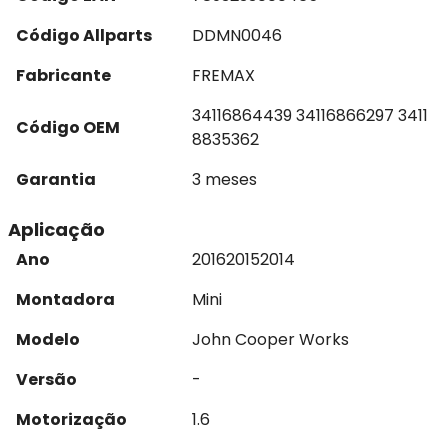
Código Allparts
DDMN0046
Fabricante
FREMAX
34116864439 34116866297 3411
Código OEM
8835362
Garantia
3 meses
Aplicação
Ano
2016
2015
2014
Montadora
Mini
Modelo
John Cooper Works
Versão
-
Motorização
1.6