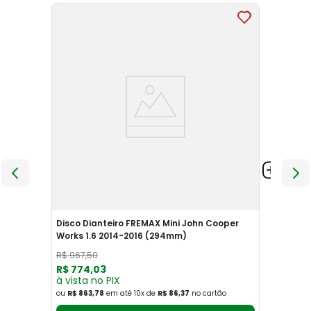
Disco Dianteiro FREMAX Mini John Cooper
Works 1.6 2014-2016 (294mm)
R$
967
,
50
R$
774
,
03
à vista no PIX
ou
R$ 863,78
em até
10
x
de
R$ 86,37
no cartão