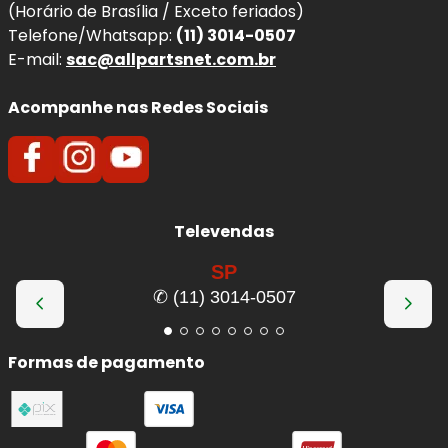
(Horário de Brasília / Exceto feriados)
Com o uso contínuo, o disco de freio sofre desgaste
Telefone/Whatsapp:
(11) 3014-0507
natural, podendo apresentar empenamento, vibrações,
E-mail:
sac@allpartsnet.com.br
sulcos ou perda de eficiência térmica. A substituição no
momento correto garante o desempenho ideal do
Acompanhe nas Redes Sociais
sistema de freio e evita comprometimento da segurança
do seu
Mini John Cooper Works
.
Benefícios imediatos da troca:
Televendas
Frenagens mais estáveis
, com melhor
resposta e menor vibração no pedal.
SP
Eliminação de trepidações
no volante
✆ (11) 3014-0507
durante a frenagem.
Melhor dissipação de calor
, reduzindo o risco
Formas de pagamento
de fading (perda de eficiência).
Maior vida útil das pastilhas
, evitando
desgaste irregular.
Segurança reforçada
em frenagens bruscas