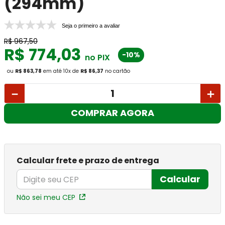
(294mm)
Seja o primeiro a avaliar
R$
967
,
50
R$
774
,
03
-10%
no PIX
ou
R$ 863,78
em até
10
x
de
R$ 86,37
no cartão
－
＋
COMPRAR AGORA
Calcular frete e prazo de entrega
Calcular
Não sei meu CEP