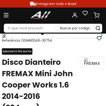
Entrega em todo o Brasil
Buscar por código
Referência
:
DDMN0046-30754
DESCONTO 10% NO PIX
Disco Dianteiro
FREMAX Mini John
Cooper Works 1.6
2014-2016