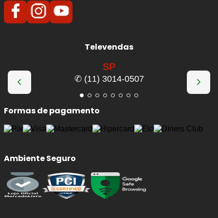
Benefícios imediatos da troca:
Frenagens mais estáveis
, com melhor
Televendas
resposta e menor vibração no pedal.
Eliminação de trepidações
no volante
SP
durante a frenagem.
✆ (11) 3014-0507
Melhor dissipação de calor
, reduzindo o risco
de fading (perda de eficiência).
Formas de pagamento
Maior vida útil das pastilhas
, evitando
desgaste irregular.
Segurança reforçada
em frenagens bruscas
e uso contínuo.
Ambiente Seguro
Qualidade e Procedência: Discos
e Tambores de Freio
FREMAX
A
FREMAX
é uma marca brasileira referência em