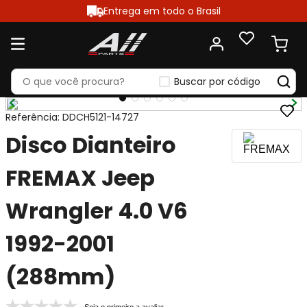
Entrega em todo o Brasil
Buscar por código
Referência
:
DDCH5121-14727
Disco Dianteiro
FREMAX Jeep
Wrangler 4.0 V6
1992-2001
(288mm)