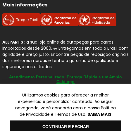
componentes para sistema de freio
, com forte
Mais informações
atuação tanto em
discos quanto em tambores de
freio
. A empresa investe em
tecnologia, controle de
qualidade e processos industriais avançados
para
garantir segurança e confiabilidade na frenagem.
Para quem busca uma reposição segura no
Jeep
ALLPARTS
: a sua loja online de autopeças para carros
importados desde 2000. 🚗 Entregamos em todo o Brasil com
Wrangler
, os produtos
FREMAX
oferecem
alto padrão
agilidade e preço justo. Encontre peças de reposição originais
de usinagem
,
equilíbrio térmico
e
compatibilidade
das melhores marcas e tenha a garantia de qualidade e
com as especificações originais
, contribuindo para uma
segurança nas estradas.
frenagem estável, silenciosa e eficiente no uso diário.
Atendimento Personalizado, Entrega Rápida e um Amplo
Catálogo
Por que confiamos na FREMAX?
Utilizamos cookies para oferecer a melhor
Especialista em freios:
atuação consolidada
experiência e personalizar conteúdo. Ao seguir
em
discos e tambores de freio
.
navegando, você concorda com a nossa Política
© Copyright 2000-2026
Qualidade OEM:
componentes com padrão
ALLPARTS Com. de Peças Automotivas Ltda.
de Privacidade e Termos de Uso.
SAIBA MAIS
CNPJ 03.724.695/0001-42 - Av. Avelino Capellato, 450 - Santa
equivalente ao original de montadora.
Claudina - Vinhedo/SP - CEP 13284-480.
Olá
CONTINUAR E FECHAR
Produção nacional:
fabricação com
controle