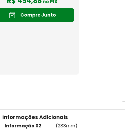
R$
454
,
88
no PIX
Compre Junto
Informações Adicionais
Informação 02
(283mm)