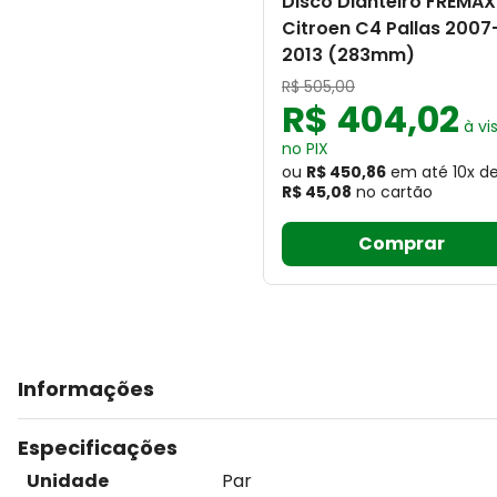
Disco Dianteiro FREMAX
Citroen C4 Pallas 2007
2013 (283mm)
R$
505
,
00
R$
404
,
02
à vi
no PIX
ou
R$ 450,86
em até
10
x
d
R$ 45,08
no cartão
Comprar
Informações
Especificações
Unidade
Par