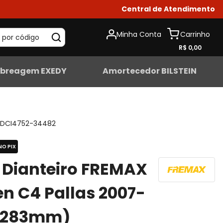
Central de Atendimento
Minha Conta
 por código
R$ 0,00
breagem EXEDY
Amortecedor BILSTEIN
DCI4752-34482
NO PIX
 Dianteiro FREMAX
en C4 Pallas 2007-
 (283mm)