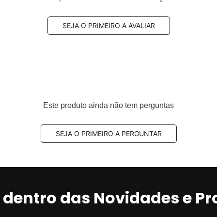
teiro
SEJA O PRIMEIRO A AVALIAR
249J6, 424617, 4246W8, 1618862780, 424918, 424984,
Este produto ainda não tem perguntas
foi desenvolvido para oferecer
boa dissipação de calo
dimensional
conforme a aplicação informada.
SEJA O PRIMEIRO A PERGUNTAR
co ventilado
r dentro das Novidades e P
auxiliam na dissipação de calor.
ns repetidas.