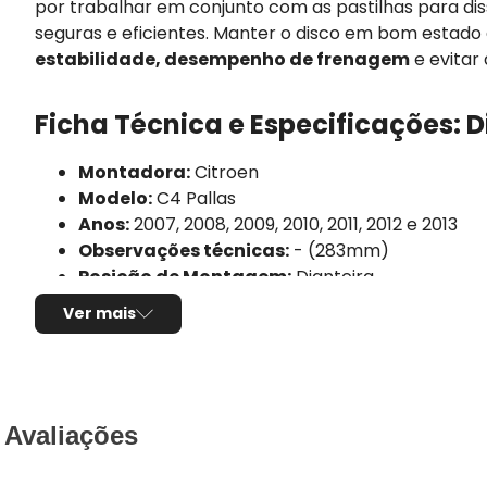
por trabalhar em conjunto com as pastilhas para di
seguras e eficientes. Manter o disco em bom estad
estabilidade, desempenho de frenagem
e evitar 
Ficha Técnica e Especificações: 
Montadora:
Citroen
Modelo:
C4 Pallas
Anos:
2007, 2008, 2009, 2010, 2011, 2012 e 2013
Observações técnicas:
- (283mm)
Posição de Montagem:
Dianteira
Tipo de produto:
Par de discos de freio
Ver mais
Tipo de disco:
Ventilado
Com cubo:
Não
Diâmetro externo do disco:
283,00mm
Espessura:
26,00mm
Espessura mínima:
24,00mm
Avaliações
Altura total:
34,50mm
Diâmetro do furo central:
66,00mm