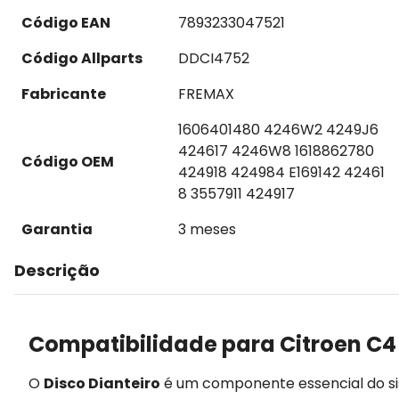
Código EAN
7893233047521
Código Allparts
DDCI4752
Fabricante
FREMAX
1606401480 4246W2 4249J6
424617 4246W8 1618862780
Código OEM
424918 424984 E169142 42461
8 3557911 424917
Garantia
3 meses
Descrição
Compatibilidade para Citroen C4 
O
Disco Dianteiro
é um componente essencial do s