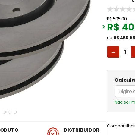
R$
505
,
00
R$
40
ou
R$ 450,8
－
Calcula
Não sei 
Compartilha
RODUTO
DISTRIBUIDOR