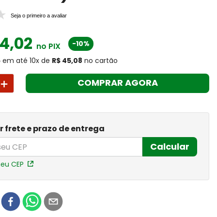
Seja o primeiro a avaliar
4
,
02
-10%
no PIX
6
em até
10
x
de
R$ 45,08
no cartão
＋
COMPRAR AGORA
r frete e prazo de entrega
Calcular
meu CEP
r