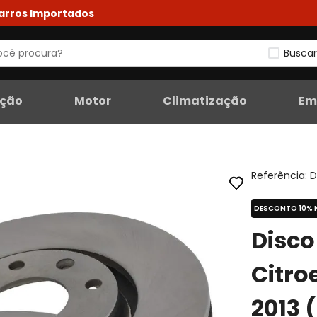
Carros Importados
Buscar
eção
Motor
Climatização
Em
Referência
:
D
DESCONTO 10% 
Disco
Citro
2013