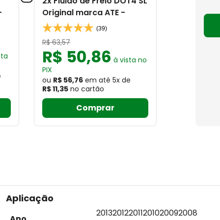
2x Fluido de Freio DOT4 SL
-
Original marca ATE -
(39)
R$
63
,
57
R$
50
,
86
sta
à vista no
PIX
e
ou
R$ 56,76
em até
5
x
de
R$ 11,35
no cartão
Comprar
Aplicação
2013
2012
2011
2010
2009
2008
Ano