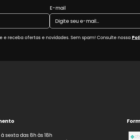
udando a manter o desempenho do sistema de freio.
E-mail
pecificações originais do veículo.
 rigorosamente as medidas originais para os anos
2007,
 o
código original (OEM)
e dimensões antes da compra
 e receba ofertas e novidades. Sem spam! Consulte nossa
Pol
co Dianteiro?
e natural, podendo apresentar empenamento, vibrações,
ção no momento correto garante o desempenho ideal do
rança do seu
Citroen C4 Pallas
.
ta e menor vibração no pedal.
mento
Form
e a frenagem.
 de fading (perda de eficiência).
à sexta das 8h às 18h