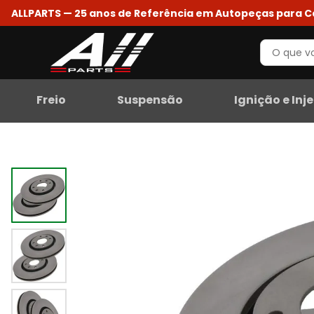
ALLPARTS — 25 anos de Referência em Autopeças para 
Freio
Suspensão
Ignição e Inj