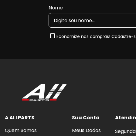
Maior eficiência na dissipação de calor
, aj
Nome
Compatibilidade dimensional
conforme as es
Nota de Compatibilidade:
Este disco de freio segue
2008, 2009, 2010, 2011, 2012 e 2013
. Sempre confira
para garantir o encaixe perfeito.
Economize nas compras! Cadastre-se
Quando e Por que substituir o Dis
Com o uso contínuo, o disco de freio sofre desgast
sulcos ou perda de eficiência térmica. A substitui
sistema de freio e evita comprometimento da segu
Benefícios imediatos da troca:
Frenagens mais estáveis
, com melhor respos
A ALLPARTS
Sua Conta
Atendi
Eliminação de trepidações
no volante durant
Quem Somos
Meus Dados
Melhor dissipação de calor
, reduzindo o risco
Segunda 