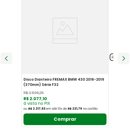
Disco Dianteiro FREMAX BMW 430 2016-2019
(370mm) Série F32
R$
2
.
596
,
25
R$
2
.
077
,
10
à vista no PIX
ou
R$ 2.317,93
em até
10
x
de
R$ 231,79
no cartão
Comprar