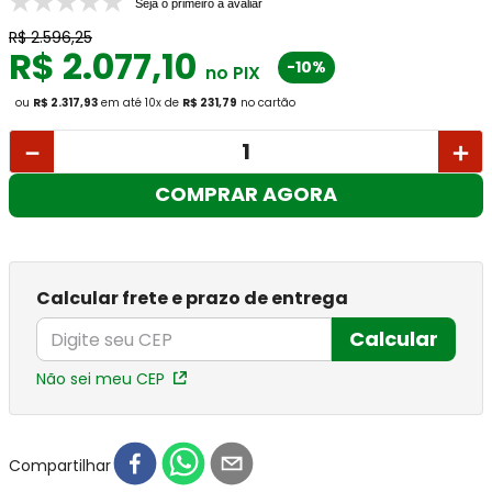
Seja o primeiro a avaliar
R$
2
.
596
,
25
R$
2
.
077
,
10
-10%
no PIX
ou
R$ 2.317,93
em até
10
x
de
R$ 231,79
no cartão
－
＋
COMPRAR AGORA
Calcular frete e prazo de entrega
Calcular
Não sei meu CEP
Compartilhar