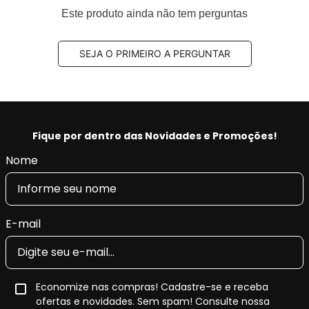
Código Original (OEM):
34106797603
Este produto ainda não tem perguntas
Código EAN/GTIN:
7893233035689
Conteúdo da Embalagem:
1 par
SEJA O PRIMEIRO A PERGUNTAR
Disco de Freio Ventilado
Este
par de discos de freio ventilados dianteiros
foi
desenvolvido para oferecer
boa dissipação de calor
,
Fique por dentro das Novidades e Promoções!
estabilidade nas frenagens
e
compatibilidade
Nome
dimensional
conforme a aplicação informada.
Principais características do disco
E-mail
ventilado
Estrutura ventilada
, com canais internos que
auxiliam na dissipação de calor.
Economize nas compras! Cadastre-se e receba
Melhor estabilidade térmica
durante
ofertas e novidades. Sem spam! Consulte nossa