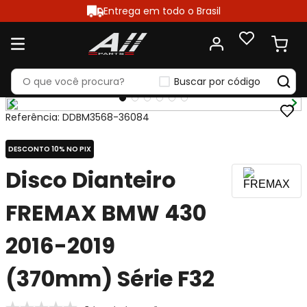
Entrega em todo o Brasil
Buscar por código
Referência
:
DDBM3568-36084
DESCONTO 10% NO PIX
Disco Dianteiro
FREMAX BMW 430
2016-2019
(370mm) Série F32