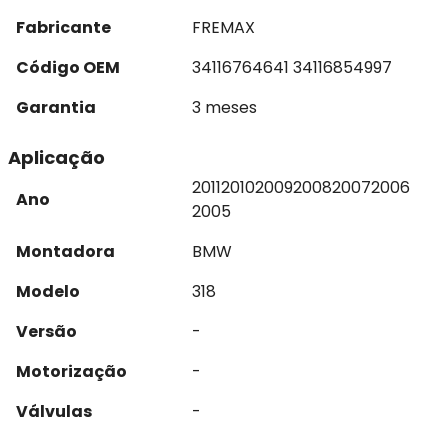
Fabricante
FREMAX
Código OEM
34116764641 34116854997
Garantia
3 meses
Aplicação
2011
2010
2009
2008
2007
2006
Ano
2005
Montadora
BMW
Modelo
318
Versão
-
Motorização
-
Válvulas
-