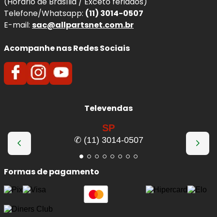
(Horário de Brasília / Exceto feriados)
natural, podendo apresentar empenamento, vibrações,
Telefone/Whatsapp:
(11) 3014-0507
sulcos ou perda de eficiência térmica. A substituição no
E-mail:
sac@allpartsnet.com.br
momento correto garante o desempenho ideal do
sistema de freio e evita comprometimento da segurança
Acompanhe nas Redes Sociais
do seu
BMW 318
.
Benefícios imediatos da troca:
Frenagens mais estáveis
, com melhor
Televendas
resposta e menor vibração no pedal.
Eliminação de trepidações
no volante
SP
durante a frenagem.
✆ (11) 3014-0507
Melhor dissipação de calor
, reduzindo o risco
de fading (perda de eficiência).
Formas de pagamento
Maior vida útil das pastilhas
, evitando
desgaste irregular.
Segurança reforçada
em frenagens bruscas
e uso contínuo.