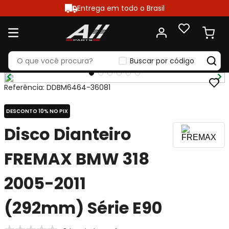
Entrega em todo o Brasil
Buscar por código
Referência
:
DDBM6464-36081
DESCONTO 10% NO PIX
Disco Dianteiro
FREMAX BMW 318
2005-2011
(292mm) Série E90