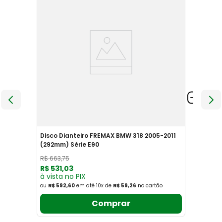
Disco Dianteiro FREMAX BMW 318 2005-2011
(292mm) Série E90
R$
663
,
75
R$
531
,
03
à vista no PIX
ou
R$ 592,60
em até
10
x
de
R$ 59,26
no cartão
Comprar