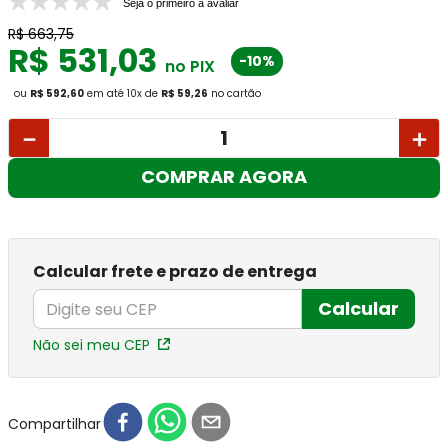
Seja o primeiro a avaliar
R$
663
,
75
R$
531
,
03
-10%
no PIX
ou
R$ 592,60
em até
10
x
de
R$ 59,26
no cartão
－
＋
COMPRAR AGORA
Calcular frete e prazo de entrega
Calcular
Não sei meu CEP
Compartilhar