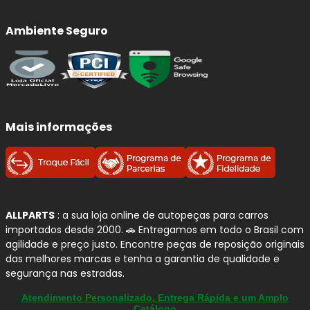
Qualidade e Procedência: Discos
Ambiente Seguro
e Tambores de Freio
FREMAX
A
FREMAX
é uma marca brasileira referência em
componentes para sistema de freio
, com forte
atuação tanto em
discos quanto em tambores de
freio
. A empresa investe em
tecnologia, controle de
Mais informações
qualidade e processos industriais avançados
para
garantir segurança e confiabilidade na frenagem.
Para quem busca uma reposição segura no
BMW 318
, os
produtos
FREMAX
oferecem
alto padrão de usinagem
,
ALLPARTS
: a sua loja online de autopeças para carros
equilíbrio térmico
e
compatibilidade com as
importados desde 2000. 🚗 Entregamos em todo o Brasil com
especificações originais
, contribuindo para uma
agilidade e preço justo. Encontre peças de reposição originais
frenagem estável, silenciosa e eficiente no uso diário.
das melhores marcas e tenha a garantia de qualidade e
segurança nas estradas.
Por que confiamos na FREMAX?
Atendimento Personalizado, Entrega Rápida e um Amplo
Catálogo