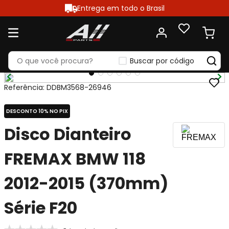
Entrega em todo o Brasil
Buscar por código
Referência
:
DDBM3568-26946
DESCONTO 10% NO PIX
Disco Dianteiro
FREMAX BMW 118
2012-2015 (370mm)
Série F20