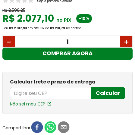
Seja o primeiro a avaliar
R$
2
.
596
,
25
R$
2
.
077
,
10
-10%
no PIX
ou
R$ 2.317,93
em até
10
x
de
R$ 231,79
no cartão
－
＋
COMPRAR AGORA
Calcular frete e prazo de entrega
Calcular
Não sei meu CEP
Compartilhar