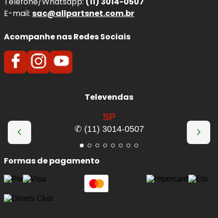
Telefone/Whatsapp:
(11) 3014-0507
momento correto garante o desempenho ideal do
E-mail:
sac@allpartsnet.com.br
sistema de freio e evita comprometimento da segurança
do seu
BMW 118
.
Acompanhe nas Redes Sociais
Benefícios imediatos da troca:
Frenagens mais estáveis
, com melhor
resposta e menor vibração no pedal.
Televendas
Eliminação de trepidações
no volante
durante a frenagem.
SP
Melhor dissipação de calor
, reduzindo o risco
✆ (11) 3014-0507
de fading (perda de eficiência).
Maior vida útil das pastilhas
, evitando
Formas de pagamento
desgaste irregular.
Segurança reforçada
em frenagens bruscas
e uso contínuo.
Qualidade e Procedência: Discos