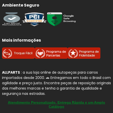
e Tambores de Freio
FREMAX
Ambiente Seguro
A
FREMAX
é uma marca brasileira referência em
componentes para sistema de freio
, com forte
atuação tanto em
discos quanto em tambores de
freio
. A empresa investe em
tecnologia, controle de
qualidade e processos industriais avançados
para
Mais informações
garantir segurança e confiabilidade na frenagem.
Para quem busca uma reposição segura no
BMW 118
, os
produtos
FREMAX
oferecem
alto padrão de usinagem
,
equilíbrio térmico
e
compatibilidade com as
ALLPARTS
: a sua loja online de autopeças para carros
especificações originais
, contribuindo para uma
importados desde 2000. 🚗 Entregamos em todo o Brasil com
frenagem estável, silenciosa e eficiente no uso diário.
agilidade e preço justo. Encontre peças de reposição originais
das melhores marcas e tenha a garantia de qualidade e
segurança nas estradas.
Por que confiamos na FREMAX?
Atendimento Personalizado, Entrega Rápida e um Amplo
Especialista em freios:
atuação consolidada
Catálogo
em
discos e tambores de freio
.