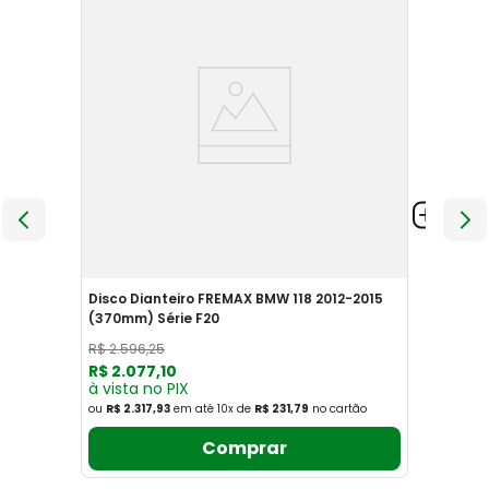
Disco Dianteiro FREMAX BMW 118 2012-2015
(370mm) Série F20
R$
2
.
596
,
25
R$
2
.
077
,
10
à vista no PIX
ou
R$ 2.317,93
em até
10
x
de
R$ 231,79
no cartão
Comprar