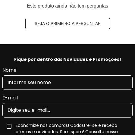
Código Original (OEM):
34106797603
Este produto ainda não tem perguntas
Código EAN/GTIN:
7893233035689
Conteúdo da Embalagem:
1 par
SEJA O PRIMEIRO A PERGUNTAR
Disco de Freio Ventilado
Este
par de discos de freio ventilados dianteiros
foi
desenvolvido para oferecer
boa dissipação de calor
,
Fique por dentro das Novidades e Promoções!
estabilidade nas frenagens
e
compatibilidade
Nome
dimensional
conforme a aplicação informada.
Principais características do disco
E-mail
ventilado
Estrutura ventilada
, com canais internos que
auxiliam na dissipação de calor.
Economize nas compras! Cadastre-se e receba
Melhor estabilidade térmica
durante
ofertas e novidades. Sem spam! Consulte nossa