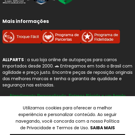
qualidade e processos industriais avançados
para
garantir segurança e confiabilidade na frenagem.
Mais informações
Para quem busca uma reposição segura no
Audi A4
, os
produtos
FREMAX
oferecem
alto padrão de usinagem
,
equilíbrio térmico
e
compatibilidade com as
especificações originais
, contribuindo para uma
frenagem estável, silenciosa e eficiente no uso diário.
ALLPARTS
: a sua loja online de autopeças para carros
importados desde 2000. 🚗 Entregamos em todo o Brasil com
Por que confiamos na FREMAX?
agilidade e preço justo. Encontre peças de reposição originais
das melhores marcas e tenha a garantia de qualidade e
Especialista em freios:
atuação consolidada
segurança nas estradas.
em
discos e tambores de freio
.
Qualidade OEM:
componentes com padrão
Atendimento Personalizado, Entrega Rápida e um Amplo
Catálogo
equivalente ao original de montadora.
Utilizamos cookies para oferecer a melhor
Produção nacional:
fabricação com
controle
experiência e personalizar conteúdo. Ao seguir
rigoroso de qualidade
.
navegando, você concorda com a nossa Política
Usinagem precisa:
melhor contato e
© Copyright 2000-2026
de Privacidade e Termos de Uso.
SAIBA MAIS
desempenho tanto em discos quanto em
ALLPARTS Com. de Peças Automotivas Ltda.