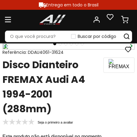
Entrega em todo o Brasil
Buscar por código
Referência
:
DDAU4061-31624
Disco Dianteiro
FREMAX Audi A4
1994-2001
(288mm)
Seja o primeiro a avaliar
Este produto não está disponível no momento