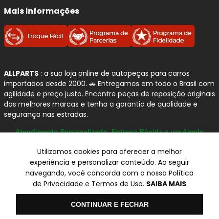
Mais informações
ALLPARTS
: a sua loja online de autopeças para carros
importados desde 2000. 🚗 Entregamos em todo o Brasil com
agilidade e preço justo. Encontre peças de reposição originais
das melhores marcas e tenha a garantia de qualidade e
segurança nas estradas.
Atendimento Personalizado, Entrega Rápida e um Amplo
Catálogo
Utilizamos cookies para oferecer a melhor
experiência e personalizar conteúdo. Ao seguir
navegando, você concorda com a nossa Política
© Copyright 2000-2026
de Privacidade e Termos de Uso.
SAIBA MAIS
ALLPARTS Com. de Peças Automotivas Ltda.
CNPJ 03.724.695/0001-42 - Av. Avelino Capellato, 450 - Santa
Olá
CONTINUAR E FECHAR
Claudina - Vinhedo/SP - CEP 13284-480.