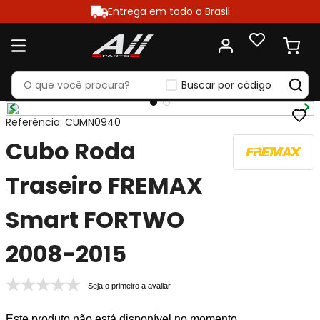
Entrega em todo o Brasil
Buscar por código
Referência
:
CUMN0940
Cubo Roda
Traseiro FREMAX
Smart FORTWO
2008-2015
Seja o primeiro a avaliar
Este produto não está disponível no momento