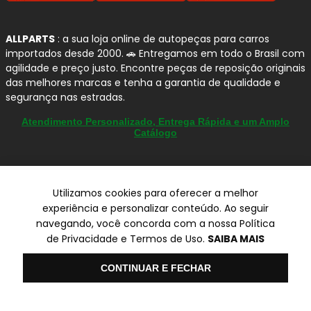
ALLPARTS
: a sua loja online de autopeças para carros
importados desde 2000. 🚗 Entregamos em todo o Brasil com
agilidade e preço justo. Encontre peças de reposição originais
das melhores marcas e tenha a garantia de qualidade e
segurança nas estradas.
Atendimento Personalizado, Entrega Rápida e um Amplo
Catálogo
Utilizamos cookies para oferecer a melhor
© Copyright 2000-2026
experiência e personalizar conteúdo. Ao seguir
ALLPARTS Com. de Peças Automotivas Ltda.
navegando, você concorda com a nossa Política
CNPJ 03.724.695/0001-42 - Av. Avelino Capellato, 450 - Santa
de Privacidade e Termos de Uso.
SAIBA MAIS
Claudina - Vinhedo/SP - CEP 13284-480.
Preços, condições de pagamento e frete exclusivos para compras via
Olá
CONTINUAR E FECHAR
internet utilizando CPF, podendo variar na Loja Física e Televendas.
Preços e descontos podem variar no checkout.
Certifique-se de revisar o seu carrinho para obter o preço final antes
de concluir a compra.