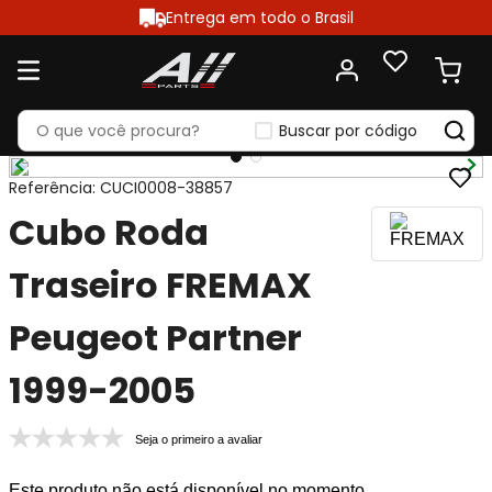
Entrega em todo o Brasil
Buscar por código
Referência
:
CUCI0008-38857
Cubo Roda
Traseiro FREMAX
Peugeot Partner
1999-2005
Seja o primeiro a avaliar
Este produto não está disponível no momento