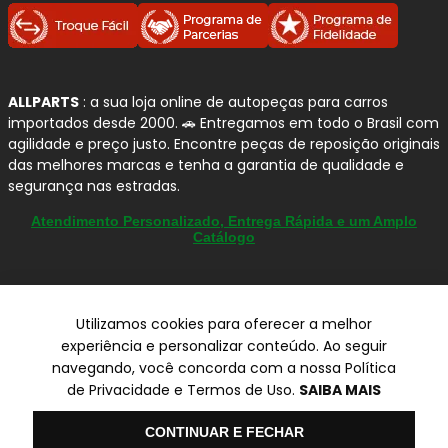
ALLPARTS
: a sua loja online de autopeças para carros
importados desde 2000. 🚗 Entregamos em todo o Brasil com
agilidade e preço justo. Encontre peças de reposição originais
das melhores marcas e tenha a garantia de qualidade e
segurança nas estradas.
Atendimento Personalizado, Entrega Rápida e um Amplo
Catálogo
Utilizamos cookies para oferecer a melhor
© Copyright 2000-2026
experiência e personalizar conteúdo. Ao seguir
ALLPARTS Com. de Peças Automotivas Ltda.
navegando, você concorda com a nossa Política
CNPJ 03.724.695/0001-42 - Av. Avelino Capellato, 450 - Santa
de Privacidade e Termos de Uso.
SAIBA MAIS
Claudina - Vinhedo/SP - CEP 13284-480.
Preços, condições de pagamento e frete exclusivos para compras via
Olá
CONTINUAR E FECHAR
internet utilizando CPF, podendo variar na Loja Física e Televendas.