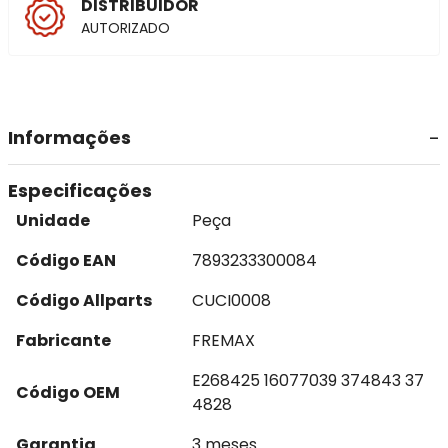
DISTRIBUIDOR
AUTORIZADO
Informações
Especificações
Unidade
Peça
Código EAN
7893233300084
Código Allparts
CUCI0008
Fabricante
FREMAX
E268425 16077039 374843 37
Código OEM
4828
Garantia
3 meses