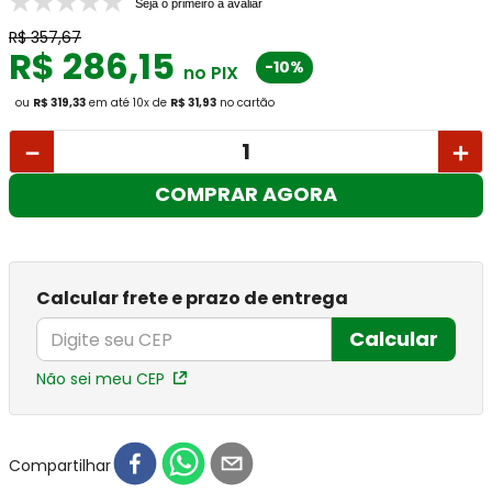
Seja o primeiro a avaliar
R$
357
,
67
R$
286
,
15
-10%
no PIX
ou
R$ 319,33
em até
10
x
de
R$ 31,93
no cartão
－
＋
COMPRAR AGORA
Calcular frete e prazo de entrega
Calcular
Não sei meu CEP
Compartilhar