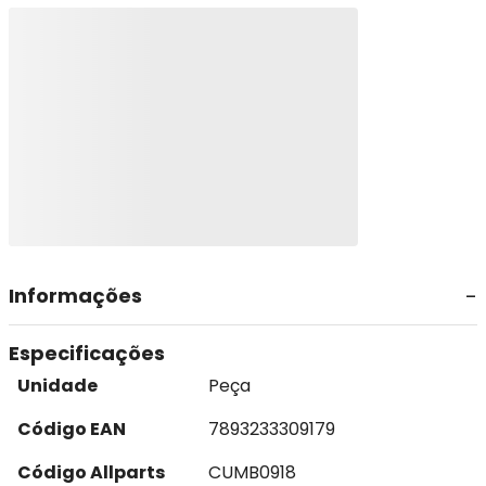
Informações
Especificações
Unidade
Peça
Código EAN
7893233309179
Código Allparts
CUMB0918