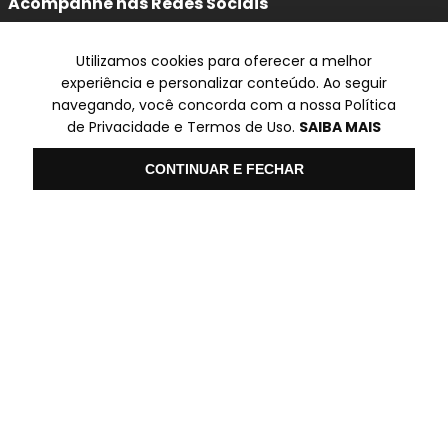
Acompanhe nas Redes Sociais
Utilizamos cookies para oferecer a melhor
experiência e personalizar conteúdo. Ao seguir
navegando, você concorda com a nossa Política
Televendas
de Privacidade e Termos de Uso.
SAIBA MAIS
SP
Olá
CONTINUAR E FECHAR
✆ (11) 3014-0507
Formas de pagamento
Ambiente Seguro