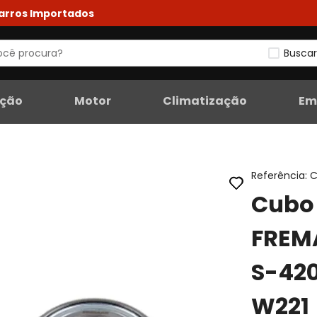
Carros Importados
Buscar
eção
Motor
Climatização
Em
Referência
:
C
Cubo 
FREM
S-420
W221