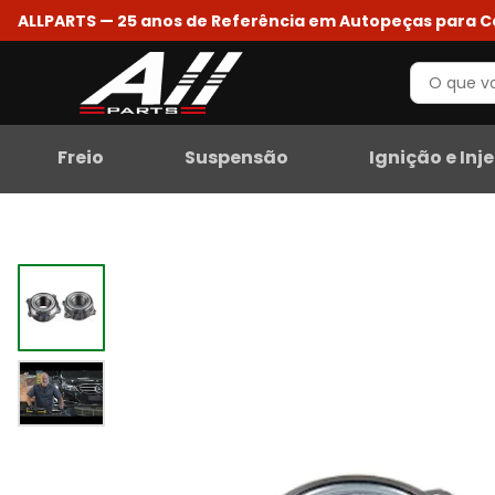
ALLPARTS — 25 anos de Referência em Autopeças para 
Freio
Suspensão
Ignição e Inj