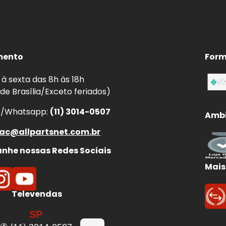
mento
Form
à sexta das 8h às 18h
 de Brasília/Exceto feriados)
e/Whatsapp:
(11) 3014-0507
Ambi
ac@allpartsnet.com.br
he nossas Redes Sociais
Mais
Televendas
SP