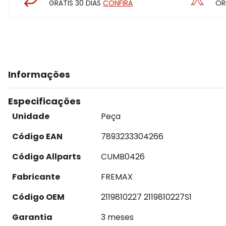
GRÁTIS 30 DIAS
CONFIRA
OR
Informações
Especificações
Unidade
Peça
Código EAN
7893233304266
Código Allparts
CUMB0426
Fabricante
FREMAX
Código OEM
2119810227 2119810227S1
Garantia
3 meses