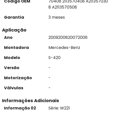
Código OEM
70408 2113570408 A211357030
8 A2113570508
Garantia
3 meses
Aplicação
Ano
2009
2008
2007
2006
Montadora
Mercedes-Benz
Modelo
S-420
Versão
-
Motorização
-
Válvulas
-
Informações Adicionais
Informação 02
Série: W221