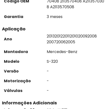
Código OEM
70408 2113570408 A211357030
8 A2113570508
Garantia
3 meses
Aplicação
2013
2012
2011
2010
2009
2008
Ano
2007
2006
2005
Montadora
Mercedes-Benz
Modelo
S-320
Versão
-
Motorização
-
Válvulas
-
Informações Adicionais