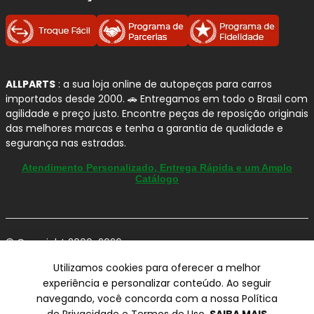
ALLPARTS
: a sua loja online de autopeças para carros
importados desde 2000. 🚗 Entregamos em todo o Brasil com
agilidade e preço justo. Encontre peças de reposição originais
das melhores marcas e tenha a garantia de qualidade e
segurança nas estradas.
Atendimento Personalizado, Entrega Rápida e um Amplo
Catálogo
© Copyright 2000-2026
ALLPARTS Com. de Peças Automotivas Ltda.
Utilizamos cookies para oferecer a melhor
CNPJ 03.724.695/0001-42 - Av. Avelino Capellato, 450 - Santa
experiência e personalizar conteúdo. Ao seguir
Claudina - Vinhedo/SP - CEP 13284-480.
navegando, você concorda com a nossa Política
Preços, condições de pagamento e frete exclusivos para compras via