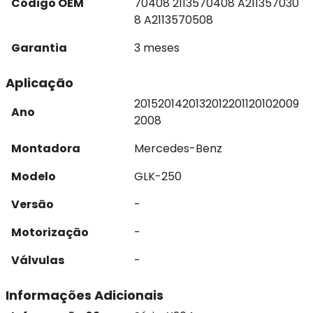
Código OEM
70408 2113570408 A211357030
8 A2113570508
Garantia
3 meses
Aplicação
2015
2014
2013
2012
2011
2010
2009
Ano
2008
Montadora
Mercedes-Benz
Modelo
GLK-250
Versão
-
Motorização
-
Válvulas
-
Informações Adicionais