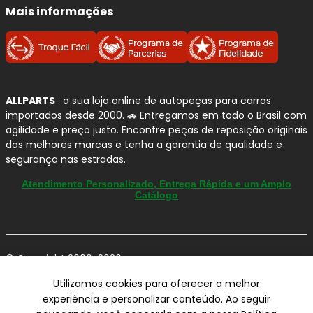
Mais informações
ALLPARTS
: a sua loja online de autopeças para carros
importados desde 2000. 🚗 Entregamos em todo o Brasil com
agilidade e preço justo. Encontre peças de reposição originais
das melhores marcas e tenha a garantia de qualidade e
segurança nas estradas.
Atendimento Personalizado, Entrega Rápida e um Amplo
Catálogo
© Copyright 2000-2026
ALLPARTS Com. de Peças Automotivas Ltda.
Utilizamos cookies para oferecer a melhor
CNPJ 03.724.695/0001-42 - Av. Avelino Capellato, 450 - Santa
experiência e personalizar conteúdo. Ao seguir
Claudina - Vinhedo/SP - CEP 13284-480.