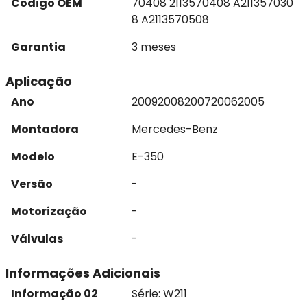
Código OEM
70408 2113570408 A211357030
8 A2113570508
Garantia
3 meses
Aplicação
Ano
2009
2008
2007
2006
2005
Montadora
Mercedes-Benz
Modelo
E-350
Versão
-
Motorização
-
Válvulas
-
Informações Adicionais
Informação 02
Série: W211