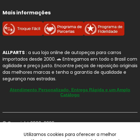
Mais informações
ALLPARTS
: a sua loja online de autopeças para carros
importados desde 2000. 🚗 Entregamos em todo o Brasil com
agilidade e preço justo. Encontre peças de reposição originais
das melhores marcas e tenha a garantia de qualidade e
segurança nas estradas.
Atendimento Personalizado, Entrega Rápida e um Amplo
Catálogo
© Copyright 2000-2026
ALLPARTS Com. de Peças Automotivas Ltda.
Utilizamos cookies para oferecer a melhor
CNPJ 03.724.695/0001-42 - Av. Avelino Capellato, 450 - Santa