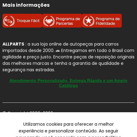
Mais informações
ALLPARTS
: a sua loja online de autopeças para carros
importados desde 2000. 🚗 Entregamos em todo o Brasil com
agilidade e preço justo. Encontre peças de reposição originais
das melhores marcas e tenha a garantia de qualidade e
segurança nas estradas.
Atendimento Personalizado, Entrega Rápida e um Amplo
Catálogo
© Copyright 2000-2026
ALLPARTS Com. de Peças Automotivas Ltda.
Utilizamos cookies para oferecer a melhor
CNPJ 03.724.695/0001-42 - Av. Avelino Capellato, 450 - Santa
experiência e personalizar conteúdo. Ao seguir
Claudina - Vinhedo/SP - CEP 13284-480.