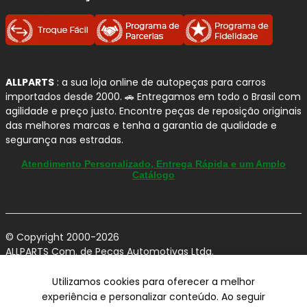
ALLPARTS
: a sua loja online de autopeças para carros
importados desde 2000. 🚗 Entregamos em todo o Brasil com
agilidade e preço justo. Encontre peças de reposição originais
das melhores marcas e tenha a garantia de qualidade e
segurança nas estradas.
Atendimento Personalizado, Entrega Rápida e um Amplo
Catálogo
© Copyright 2000-2026
ALLPARTS Com. de Peças Automotivas Ltda.
CNPJ 03.724.695/0001-42 - Av. Avelino Capellato, 450 - Santa
Claudina - Vinhedo/SP - CEP 13284-480.
Utilizamos cookies para oferecer a melhor
experiência e personalizar conteúdo. Ao seguir
Preços, condições de pagamento e frete exclusivos para compras via