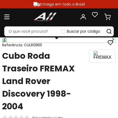
Entrega em todo o Brasil
Buscar por código
Referência
:
CULR0865
Cubo Roda
Traseiro FREMAX
Land Rover
Discovery 1998-
2004