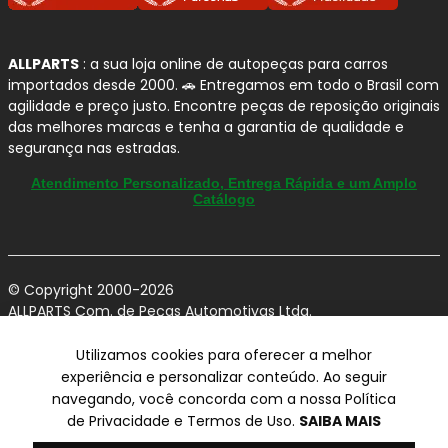
ALLPARTS
: a sua loja online de autopeças para carros
importados desde 2000. 🚗 Entregamos em todo o Brasil com
agilidade e preço justo. Encontre peças de reposição originais
das melhores marcas e tenha a garantia de qualidade e
segurança nas estradas.
Atendimento Personalizado, Entrega Rápida e um Amplo
Catálogo
© Copyright 2000-2026
ALLPARTS Com. de Peças Automotivas Ltda.
CNPJ 03.724.695/0001-42 - Av. Avelino Capellato, 450 - Santa
Claudina - Vinhedo/SP - CEP 13284-480.
Utilizamos cookies para oferecer a melhor
experiência e personalizar conteúdo. Ao seguir
Preços, condições de pagamento e frete exclusivos para compras via
navegando, você concorda com a nossa Política
internet utilizando CPF, podendo variar na Loja Física e Televendas.
Preços e descontos podem variar no checkout.
de Privacidade e Termos de Uso.
SAIBA MAIS
Certifique-se de revisar o seu carrinho para obter o preço final antes
de concluir a compra.