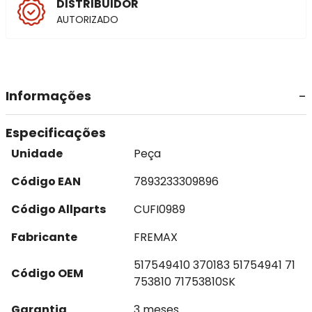
DISTRIBUIDOR
AUTORIZADO
Informações
Especificações
Unidade
Peça
Código EAN
7893233309896
Código Allparts
CUFI0989
Fabricante
FREMAX
517549410 370183 51754941 71
Código OEM
753810 71753810SK
Garantia
3 meses