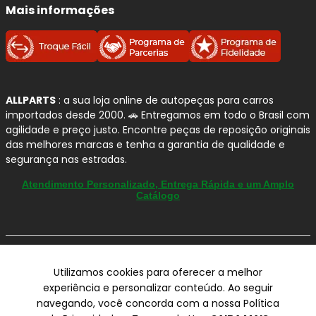
Mais informações
ALLPARTS
: a sua loja online de autopeças para carros
importados desde 2000. 🚗 Entregamos em todo o Brasil com
agilidade e preço justo. Encontre peças de reposição originais
das melhores marcas e tenha a garantia de qualidade e
segurança nas estradas.
Atendimento Personalizado, Entrega Rápida e um Amplo
Catálogo
© Copyright 2000-2026
Utilizamos cookies para oferecer a melhor
ALLPARTS Com. de Peças Automotivas Ltda.
experiência e personalizar conteúdo. Ao seguir
CNPJ 03.724.695/0001-42 - Av. Avelino Capellato, 450 - Santa
navegando, você concorda com a nossa Política
Claudina - Vinhedo/SP - CEP 13284-480.