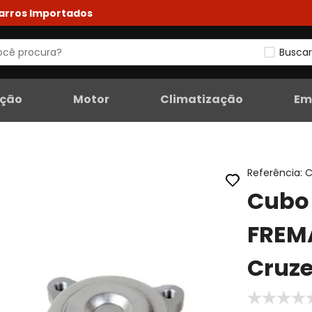
Carros Importados
Buscar
eção
Motor
Climatização
Em
Referência
:
Cubo 
FREM
Cruze