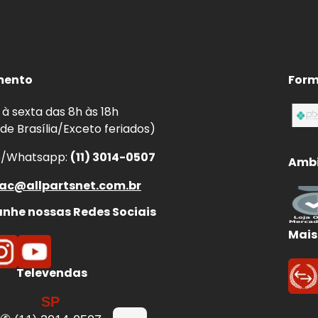
mento
Form
à sexta das 8h às 18h
 de Brasília/Exceto feriados)
e/Whatsapp:
(11) 3014-0507
Ambi
ac@allpartsnet.com.br
he nossas Redes Sociais
Mais
Televendas
SP