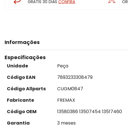
GRÁTIS 30 DIAS
CONFIRA
OR
Informações
Especificações
Unidade
Peça
Código EAN
7893233308479
Código Allparts
CUGM0847
Fabricante
FREMAX
Código OEM
13580386 13507454 13517460
Garantia
3 meses