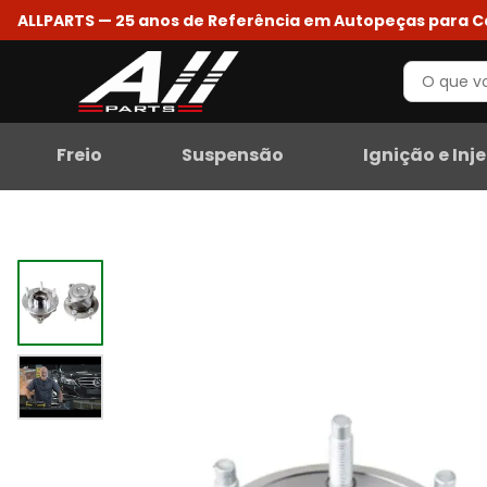
ALLPARTS — 25 anos de Referência em Autopeças para 
Freio
Suspensão
Ignição e Inj