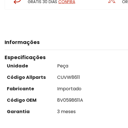
GRÁTIS 30 DIAS
CONFIRA
OR
Informações
Especificações
Unidade
Peça
Código Allparts
CUVW8611
Fabricante
Importado
Código OEM
8V0598611A
Garantia
3 meses