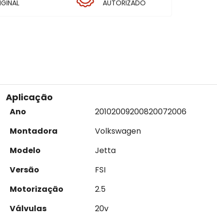
IGINAL
AUTORIZADO
Aplicação
Ano
2010
2009
2008
2007
2006
Montadora
Volkswagen
Modelo
Jetta
Versão
FSI
Motorização
2.5
Válvulas
20v