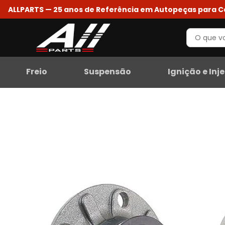
ALLPARTS — 25 anos de Referência em Autopeças para 
Freio
Suspensão
Ignição e Inj