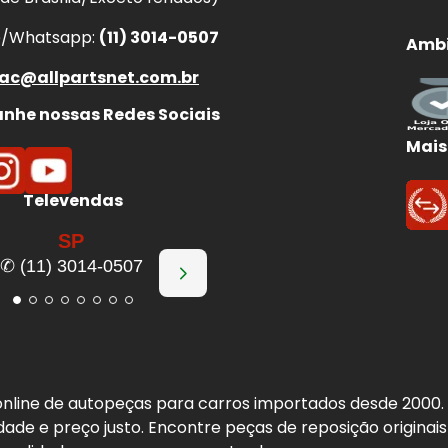
e/Whatsapp:
(11) 3014-0507
Ambi
ac@allpartsnet.com.br
he nossas Redes Sociais
Mais
Televendas
SP
✆ (11) 3014-0507
a online de autopeças para carros importados desde 2000
idade e preço justo. Encontre peças de reposição origina