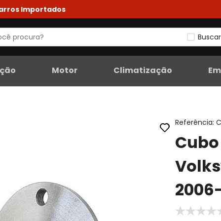
Carros Importados
Buscar
eção
Motor
Climatização
Em
Referência
:
C
Cubo 
Volks
2006-