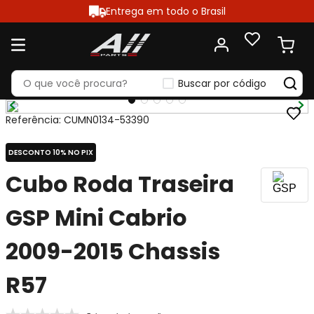
Entrega em todo o Brasil
Buscar por código
Referência
:
CUMN0134-53390
DESCONTO 10% NO PIX
Cubo Roda Traseira
GSP Mini Cabrio
2009-2015 Chassis
R57