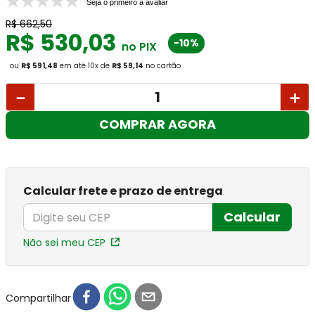
Seja o primeiro a avaliar
R$
662
,
50
R$
530
,
03
-10%
no PIX
ou
R$ 591,48
em até
10
x
de
R$ 59,14
no cartão
－
＋
COMPRAR AGORA
Calcular frete e prazo de entrega
Calcular
Não sei meu CEP
Compartilhar