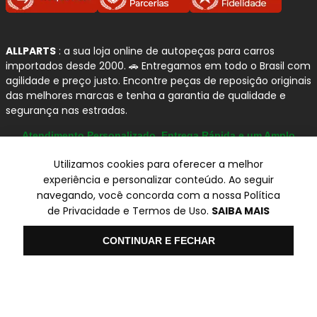
ALLPARTS
: a sua loja online de autopeças para carros
importados desde 2000. 🚗 Entregamos em todo o Brasil com
agilidade e preço justo. Encontre peças de reposição originais
das melhores marcas e tenha a garantia de qualidade e
segurança nas estradas.
Atendimento Personalizado, Entrega Rápida e um Amplo
Catálogo
Utilizamos cookies para oferecer a melhor
experiência e personalizar conteúdo. Ao seguir
navegando, você concorda com a nossa Política
© Copyright 2000-2026
de Privacidade e Termos de Uso.
SAIBA MAIS
ALLPARTS Com. de Peças Automotivas Ltda.
CNPJ 03.724.695/0001-42 - Av. Avelino Capellato, 450 - Santa
Olá
CONTINUAR E FECHAR
Claudina - Vinhedo/SP - CEP 13284-480.
Preços, condições de pagamento e frete exclusivos para compras via
internet utilizando CPF, podendo variar na Loja Física e Televendas.
Preços e descontos podem variar no checkout.
Certifique-se de revisar o seu carrinho para obter o preço final antes