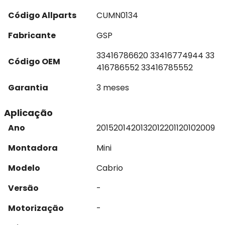
Código Allparts
CUMN0134
Fabricante
GSP
33416786620 33416774944 33
Código OEM
416786552 33416785552
Garantia
3 meses
Aplicação
Ano
2015
2014
2013
2012
2011
2010
2009
Montadora
Mini
Modelo
Cabrio
Versão
-
Motorização
-