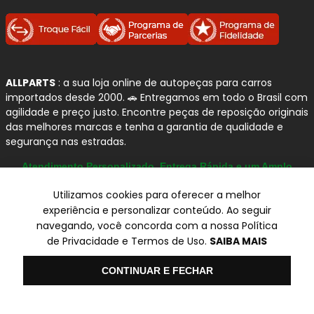
ALLPARTS
: a sua loja online de autopeças para carros
importados desde 2000. 🚗 Entregamos em todo o Brasil com
agilidade e preço justo. Encontre peças de reposição originais
das melhores marcas e tenha a garantia de qualidade e
segurança nas estradas.
Atendimento Personalizado, Entrega Rápida e um Amplo
Catálogo
Utilizamos cookies para oferecer a melhor
experiência e personalizar conteúdo. Ao seguir
navegando, você concorda com a nossa Política
© Copyright 2000-2026
de Privacidade e Termos de Uso.
SAIBA MAIS
ALLPARTS Com. de Peças Automotivas Ltda.
CNPJ 03.724.695/0001-42 - Av. Avelino Capellato, 450 - Santa
Olá
CONTINUAR E FECHAR
Claudina - Vinhedo/SP - CEP 13284-480.
Preços, condições de pagamento e frete exclusivos para compras via