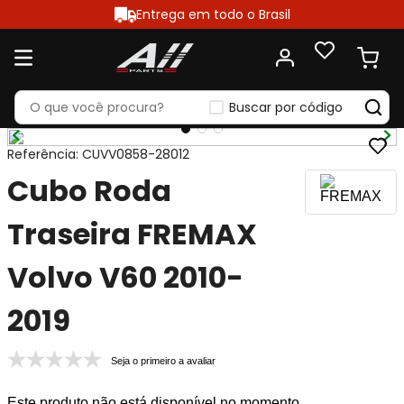
Entrega em todo o Brasil
Buscar por código
Referência
:
CUVV0858-28012
Cubo Roda
Traseira FREMAX
Volvo V60 2010-
2019
Seja o primeiro a avaliar
Este produto não está disponível no momento