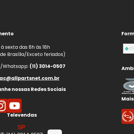
mento
Form
à sexta das 8h às 18h
 de Brasília/Exceto feriados)
e/Whatsapp:
(11) 3014-0507
Ambi
ac@allpartsnet.com.br
he nossas Redes Sociais
Mais
Televendas
SP