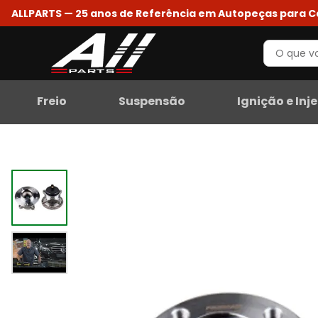
ALLPARTS — 25 anos de Referência em Autopeças para 
Freio
Suspensão
Ignição e Inj