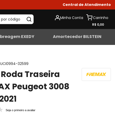
Central de Atendimento
Minha Conta
 por código
R$ 0,00
breagem EXEDY
Amortecedor BILSTEIN
UCI0994-32599
Roda Traseira
AX Peugeot 3008
2021
Seja o primeiro a avaliar