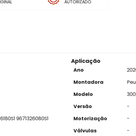
IGINAL
AUTORIZADO
Aplicação
Ano
202
Montadora
Peu
Modelo
300
Versão
-
6180S1 9671326080S1
Motorização
-
Válvulas
-