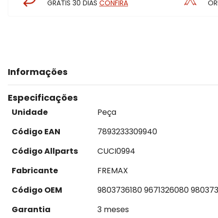
GRÁTIS 30 DIAS
CONFIRA
OR
Informações
Especificações
Unidade
Peça
Código EAN
7893233309940
Código Allparts
CUCI0994
Fabricante
FREMAX
Código OEM
9803736180 9671326080 980373
Garantia
3 meses