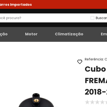
Carros Importados
Buscar
eção
Motor
Climatização
Em
Referência
:
C
Cubo 
FREM
2018-