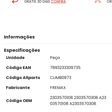
GRÁTIS 30 DIAS
CONFIRA
OR
Informações
Especificações
Unidade
Peça
Código EAN
7893233309735
Código Allparts
CUMB0973
Fabricante
FREMAX
2303570108 2303570308 A23
Código OEM
03570108 A2303570308