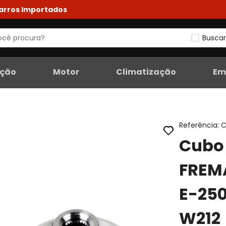
Carros Importados
Buscar
eção
Motor
Climatização
Em
Referência
:
C
Cubo 
FREM
E-250
W212