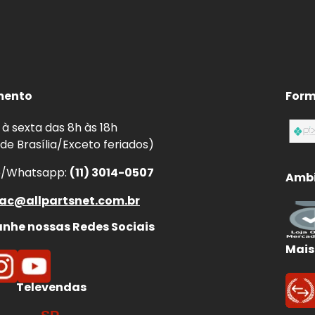
mento
Form
à sexta das 8h às 18h
 de Brasília/Exceto feriados)
e/Whatsapp:
(11) 3014-0507
Ambi
ac@allpartsnet.com.br
he nossas Redes Sociais
Mais
Televendas