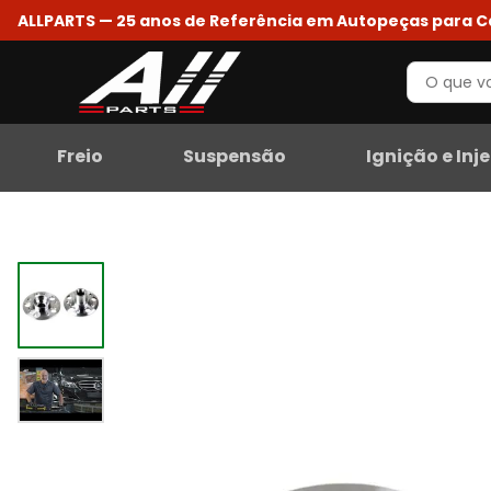
ALLPARTS — 25 anos de Referência em Autopeças para 
Freio
Suspensão
Ignição e Inj