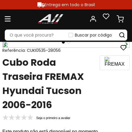
Entrega em todo o Brasil
Buscar por código
Referência
:
CUKI0535-28056
Cubo Roda
Traseira FREMAX
Hyundai Tucson
2006-2016
Seja o primeiro a avaliar
Este produto não está disponível no momento