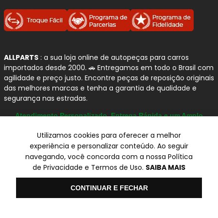
ALLPARTS
: a sua loja online de autopeças para carros
importados desde 2000. 🚗 Entregamos em todo o Brasil com
agilidade e preço justo. Encontre peças de reposição originais
das melhores marcas e tenha a garantia de qualidade e
segurança nas estradas.
Atendimento Personalizado, Entrega Rápida e um Amplo
Catálogo
Utilizamos cookies para oferecer a melhor
experiência e personalizar conteúdo. Ao seguir
navegando, você concorda com a nossa Política
© Copyright 2000-2026
de Privacidade e Termos de Uso.
SAIBA MAIS
ALLPARTS Com. de Peças Automotivas Ltda.
CNPJ 03.724.695/0001-42 - Av. Avelino Capellato, 450 - Santa
Olá
CONTINUAR E FECHAR
Claudina - Vinhedo/SP - CEP 13284-480.
Preços, condições de pagamento e frete exclusivos para compras via