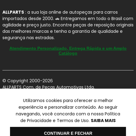
ALLPARTS
: a sua loja online de autopeças para carros
importados desde 2000. 🚗 Entregamos em todo o Brasil com
agilidade e preço justo. Encontre peças de reposição originais
das melhores marcas e tenha a garantia de qualidade e
segurança nas estradas.
Atendimento Personalizado, Entrega Rápida e um Amplo
Catálogo
© Copyright 2000-2026
ALLPARTS Com. de Peças Automotivas Ltda.
CNPJ 03.724.695/0001-42 - Av. Avelino Capellato, 450 - Santa
Claudina - Vinhedo/SP - CEP 13284-480.
Utilizamos cookies para oferecer a melhor
experiência e personalizar conteúdo. Ao seguir
Preços, condições de pagamento e frete exclusivos para compras via
navegando, você concorda com a nossa Política
internet utilizando CPF, podendo variar na Loja Física e Televendas.
Preços e descontos podem variar no checkout.
de Privacidade e Termos de Uso.
SAIBA MAIS
Certifique-se de revisar o seu carrinho para obter o preço final antes
de concluir a compra.
Olá
Vendas sujeitas a análise e confirmação de dados.
CONTINUAR E FECHAR