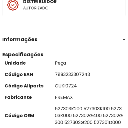
DISTRIBUIDOR
AUTORIZADO
Informações
Especificações
Unidade
Peça
Código EAN
7893233307243
Código Allparts
CUKI0724
Fabricante
FREMAX
527303K200 527303K100 5273
Código OEM
03K000 527302G400 527302G
300 527302G200 527301D000