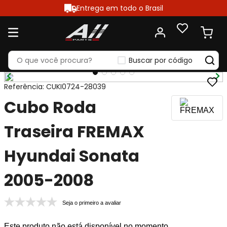
Entrega em todo o Brasil
Buscar por código
Referência
:
CUKI0724-28039
Cubo Roda
Traseira FREMAX
Hyundai Sonata
2005-2008
Seja o primeiro a avaliar
Este produto não está disponível no momento