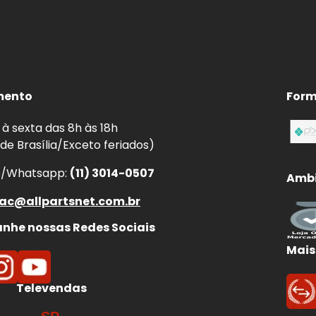
mento
Form
à sexta das 8h às 18h
 de Brasília/Exceto feriados)
e/Whatsapp:
(11) 3014-0507
Ambi
ac@allpartsnet.com.br
he nossas Redes Sociais
Mais
Televendas