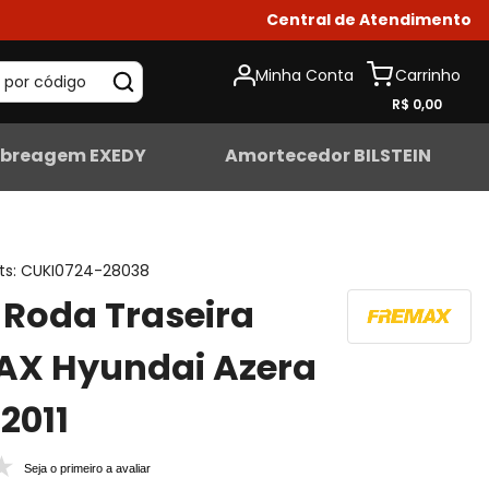
Central de Atendimento
Minha Conta
 por código
R$ 0,00
breagem EXEDY
Amortecedor BILSTEIN
ts
:
CUKI0724-28038
Roda Traseira
AX Hyundai Azera
2011
Seja o primeiro a avaliar