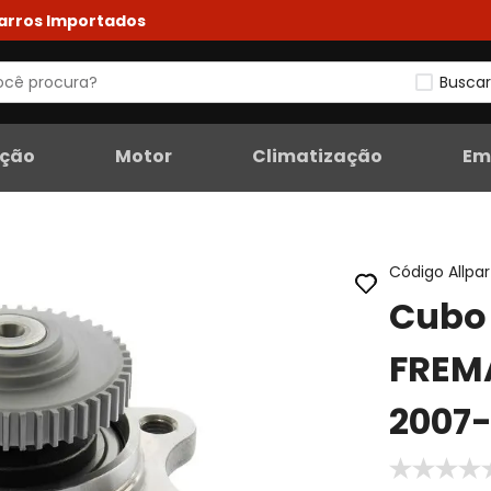
Carros Importados
Buscar
eção
Motor
Climatização
Em
Código Allpar
Cubo 
FREM
2007-