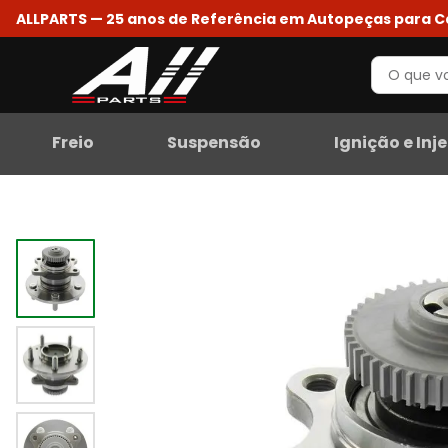
ALLPARTS — 25 anos de Referência em Autopeças para 
Freio
Suspensão
Ignição e Inj