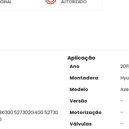
IGINAL
AUTORIZADO
Aplicação
Ano
2011
Montadora
Hyu
Modelo
Aze
Versão
-
3K000 527302G400 52730
Motorização
-
0
Válvulas
-