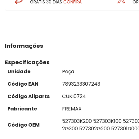
GRÁTIS 30 DIAS
CONFIRA
OR
Informações
Especificações
Unidade
Peça
Código EAN
7893233307243
Código Allparts
CUKI0724
Fabricante
FREMAX
527303K200 527303K100 52730
Código OEM
2G300 527302G200 527301D00