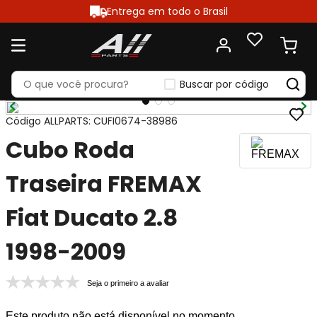
Entrega em todo o Brasil
Buscar por código
Código ALLPARTS
:
CUFI0674-38986
Cubo Roda
Traseira FREMAX
Fiat Ducato 2.8
1998-2009
Seja o primeiro a avaliar
Este produto não está disponível no momento