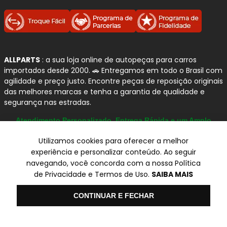
ALLPARTS
: a sua loja online de autopeças para carros
importados desde 2000. 🚗 Entregamos em todo o Brasil com
agilidade e preço justo. Encontre peças de reposição originais
das melhores marcas e tenha a garantia de qualidade e
segurança nas estradas.
Atendimento Personalizado, Entrega Rápida e um Amplo
Catálogo
Utilizamos cookies para oferecer a melhor
experiência e personalizar conteúdo. Ao seguir
navegando, você concorda com a nossa Política
© Copyright 2000-2026
de Privacidade e Termos de Uso.
SAIBA MAIS
ALLPARTS Com. de Peças Automotivas Ltda.
CNPJ 03.724.695/0001-42 - Av. Avelino Capellato, 450 - Santa
Olá
CONTINUAR E FECHAR
Claudina - Vinhedo/SP - CEP 13284-480.
Preços, condições de pagamento e frete exclusivos para compras via