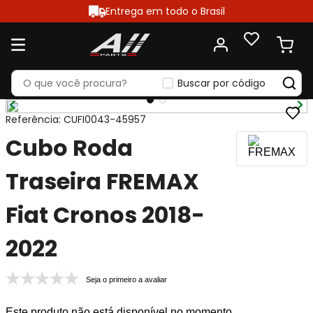
Entrega em todo o Brasil
Buscar por código
Referência
:
CUFI0043-45957
Cubo Roda
Traseira FREMAX
Fiat Cronos 2018-
2022
Seja o primeiro a avaliar
Este produto não está disponível no momento