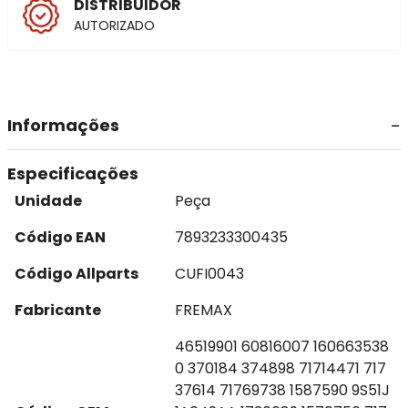
DISTRIBUIDOR
AUTORIZADO
Informações
Especificações
Unidade
Peça
Código EAN
7893233300435
Código Allparts
CUFI0043
Fabricante
FREMAX
46519901 60816007 160663538
0 370184 374898 71714471 717
37614 71769738 1587590 9S51J