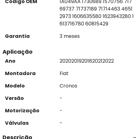
Código OEM
1A049AA 1730689 1570756 717
69737 71737189 71714463 4651
2973 1606635580 1623943280 1
613716780 60815429
Garantia
3 meses
Aplicação
Ano
2020
2019
2018
2021
2022
Montadora
Fiat
Modelo
Cronos
Versão
-
Motorização
-
Válvulas
-
Descrição