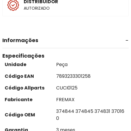
DISTRIBUIDOR
AUTORIZADO
Informações
Especificações
Unidade
Peça
Código EAN
7893233301258
Código Allparts
CUCI0125
Fabricante
FREMAX
374844 374845 374831 37016
Código OEM
0
Garantia
3 meses