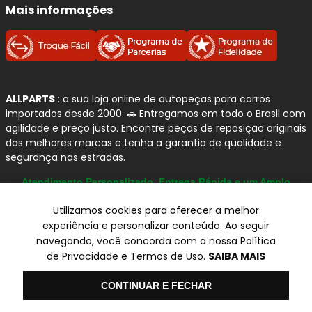
Mais informações
ALLPARTS
: a sua loja online de autopeças para carros
importados desde 2000. 🚗 Entregamos em todo o Brasil com
agilidade e preço justo. Encontre peças de reposição originais
das melhores marcas e tenha a garantia de qualidade e
segurança nas estradas.
Atendimento Personalizado, Entrega Rápida e um Amplo
Catálogo
Utilizamos cookies para oferecer a melhor
experiência e personalizar conteúdo. Ao seguir
navegando, você concorda com a nossa Política
© Copyright 2000-2026
de Privacidade e Termos de Uso.
SAIBA MAIS
ALLPARTS Com. de Peças Automotivas Ltda.
CNPJ 03.724.695/0001-42 - Av. Avelino Capellato, 450 - Santa
Olá
CONTINUAR E FECHAR
Claudina - Vinhedo/SP - CEP 13284-480.