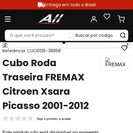
Entrega em todo o Brasil
Buscar por código
Referência
:
CUCI0125-38858
Cubo Roda
Traseira FREMAX
Citroen Xsara
Picasso 2001-2012
Seja o primeiro a avaliar
Este produto não está disponível no momento