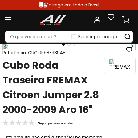
Entrega em todo o Brasil
Buscar por código
Referência
:
CUCI0598-38948
Cubo Roda
Traseira FREMAX
Citroen Jumper 2.8
2000-2009 Aro 16"
Seja o primeiro a avaliar
Este produto não está disponível no momento