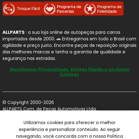
ALLPARTS
: a sua loja online de autopeças para carros
importados desde 2000. 🚗 Entregamos em todo o Brasil com
agilidade e preço justo. Encontre peças de reposição originais
das melhores marcas e tenha a garantia de qualidade e
segurança nas estradas.
Atendimento Personalizado, Entrega Rápida e um Amplo
Catálogo
© Copyright 2000-2026
ALLPARTS Com. de Peças Automotivas Ltda.
CNPJ 03.724.695/0001-42 - Av. Avelino Capellato, 450 - Santa
Claudina - Vinhedo/SP - CEP 13284-480.
Utilizamos cookies para oferecer a melhor
experiência e personalizar conteúdo. Ao seguir
Preços, condições de pagamento e frete exclusivos para compras via
navegando, você concorda com a nossa Política
internet utilizando CPF, podendo variar na Loja Física e Televendas.