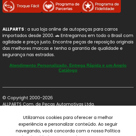
ALLPARTS
: a sua loja online de autopeças para carros
importados desde 2000. 🚗 Entregamos em todo o Brasil com
agilidade e preço justo. Encontre peças de reposição originais
das melhores marcas e tenha a garantia de qualidade e
segurança nas estradas.
Atendimento Personalizado, Entrega Rápida e um Amplo
Catálogo
© Copyright 2000-2026
ALLPARTS Com. de Peças Automotivas Ltda.
CNPJ 03.724.695/0001-42 - Av. Avelino Capellato, 450 - Santa
Claudina - Vinhedo/SP - CEP 13284-480.
Utilizamos cookies para oferecer a melhor
experiência e personalizar conteúdo. Ao seguir
Preços, condições de pagamento e frete exclusivos para compras via
navegando, você concorda com a nossa Política
internet utilizando CPF, podendo variar na Loja Física e Televendas.